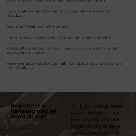
Zo zorg je voor gezonde tanden bij kinderen en tieners
De cruciale rol van detachering bij crisisinterventies in de
jeugdzorg
Oud eiken tafels voor elk interieur
Tien dingen om rustig over na te denken bij een crematie
Kostenefficiënte bescherming: bespaar op lange termijn met
brandwerend coaten
Verzekeringspakket afsluiten nabij Den Bosch als onderdeel van
een totaalplan
Registreer u
Wil jij jouw blogs delen
vandaag nog en
en een breed publiek
word lid van
ons
bereiken? Wacht niet
platform
langer en registreer je
vandaag nog op