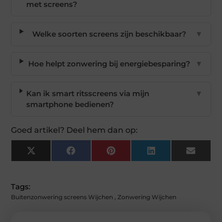
met screens?
Welke soorten screens zijn beschikbaar?
▼
Hoe helpt zonwering bij energiebesparing?
▼
Kan ik smart ritsscreens via mijn
▼
smartphone bedienen?
Goed artikel? Deel hem dan op:
X
Facebook
Pinterest
LinkedIn
Email
(Twitter)
Tags:
Buitenzonwering screens Wijchen
,
Zonwering Wijchen