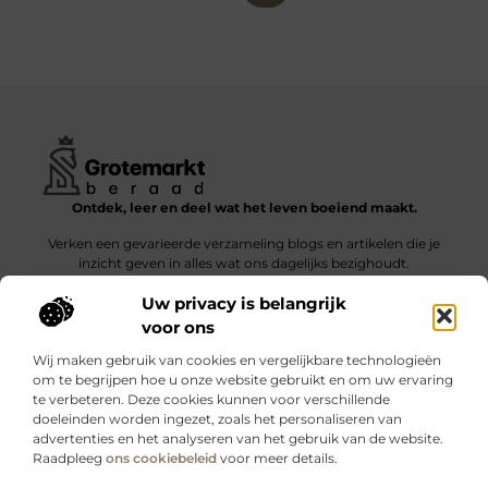
Ontdek, leer en deel wat het leven boeiend maakt.
Verken een gevarieerde verzameling blogs en artikelen die je
inzicht geven in alles wat ons dagelijks bezighoudt.
Uw privacy is belangrijk
Bericht categorie
voor ons
Wij maken gebruik van cookies en vergelijkbare technologieën
om te begrijpen hoe u onze website gebruikt en om uw ervaring
te verbeteren. Deze cookies kunnen voor verschillende
doeleinden worden ingezet, zoals het personaliseren van
Onze informatie
advertenties en het analyseren van het gebruik van de website.
Raadpleeg
ons cookiebeleid
voor meer details.
Kwalitatieve backlinks: wat zijn ze – en waarom maken ze verschil?
Verdien geld met je website: slimme strategieën voor blijvende inkomsten