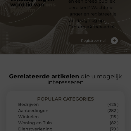
en een breed publiek
word lid van
ons
bereiken? Wacht niet
platform
langer en registreer je
vandaag nog op
Grotemarktberaad.nl
Registreer nu!
Gerelateerde artikelen
die u mogelijk
interesseren
POPULAR CATEGORIES
Bedrijven
(425 )
Aanbiedingen
(282 )
Winkelen
(115 )
Woning en Tuin
(82 )
Dienstverlening
(79 )