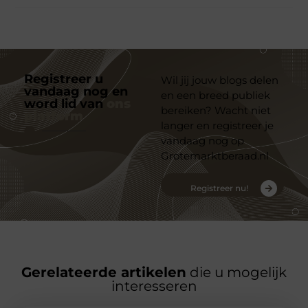
Registreer u
Wil jij jouw blogs delen
vandaag nog en
en een breed publiek
word lid van
ons
bereiken? Wacht niet
platform
langer en registreer je
vandaag nog op
Grotemarktberaad.nl
Registreer nu!
Gerelateerde artikelen
die u mogelijk
interesseren