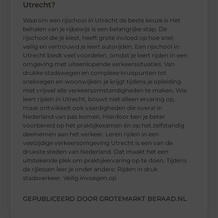
Utrecht?
Waarom een ​​rijschool in Utrecht de beste keuze is Het
behalen van je rijbewijs is een belangrijke stap. De
rijschool die je kiest, heeft grote invloed op hoe snel,
veilig en vertrouwd je leert autorijden. Een rijschool in
Utrecht biedt veel voordelen, omdat je leert rijden in een
omgeving met uiteenlopende verkeerssituaties. Van
drukke stadswegen en complexe kruispunten tot
snelwegen en woonwijken: je krijgt tijdens je opleiding
met vrijwel alle verkeersomstandigheden te maken. Wie
leert rijden in Utrecht, bouwt niet alleen ervaring op,
maar ontwikkelt ook vaardigheden die overal in
Nederland van pas komen. Hierdoor ben je beter
voorbereid op het praktijkexamen én op het zelfstandig
deelnemen aan het verkeer. Leren rijden in een
veelzijdige verkeersomgeving Utrecht is een van de
drukste steden van Nederland. Dat maakt het een
uitstekende plek om praktijkervaring op te doen. Tijdens
de rijlessen leer je onder andere: Rijden in druk
stadsverkeer. Veilig invoegen op
GEPUBLICEERD DOOR GROTEMARKT BERAAD.NL