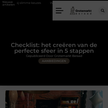
Nieuwe
me keuzes
Waarom kiezen voor een rijschool in Utrecht?
Duurzaa
artikelen
Checklist: het creëren van de
perfecte sfeer in 5 stappen
Gepubliceerd Door Grotemarkt Beraad
AANBIEDINGEN