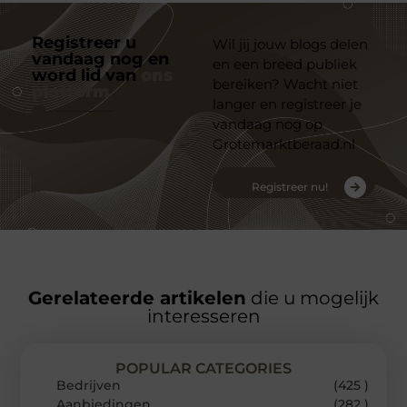
Registreer u
Wil jij jouw blogs delen
vandaag nog en
en een breed publiek
word lid van
ons
bereiken? Wacht niet
platform
langer en registreer je
vandaag nog op
Grotemarktberaad.nl
Registreer nu!
Gerelateerde artikelen
die u mogelijk
interesseren
POPULAR CATEGORIES
Bedrijven
(425 )
Aanbiedingen
(282 )