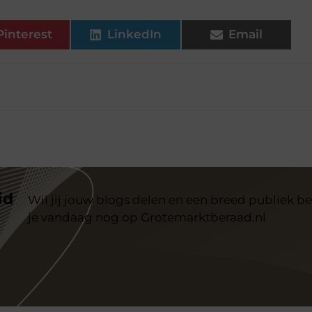
Pinterest
LinkedIn
Email
id
Wil jij jouw blogs delen en een breed publiek be
je vandaag nog op Grotemarktberaad.nl