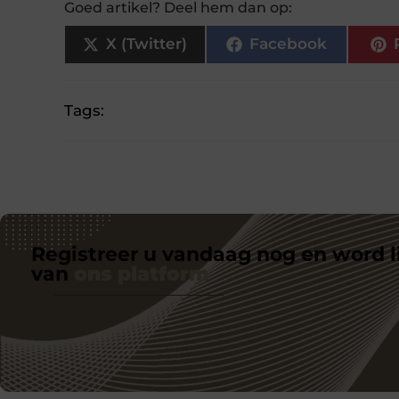
Goed artikel? Deel hem dan op:
X (Twitter)
Facebook
Tags:
Registreer u vandaag nog en word l
van
ons platform