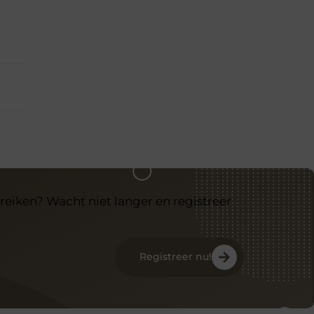
reiken? Wacht niet langer en registreer
Registreer nu!