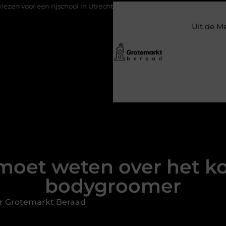
chool in Utrecht?
Duurzaamheid verweven in de bedrijfsvoerin
Uit de M
 moet weten over het 
bodygroomer
r Grotemarkt Beraad