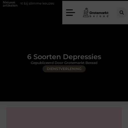
Nieuwe
t bij slimme keuzes
Waarom kiezen voor een rijschool in Utrecht?
artikelen
6 Soorten Depressies
Gepubliceerd Door Grotemarkt Beraad
DIENSTVERLENING