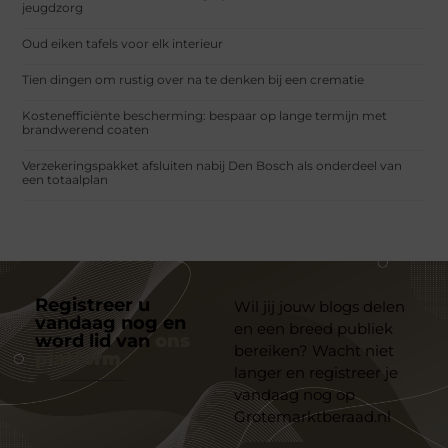
jeugdzorg
Oud eiken tafels voor elk interieur
Tien dingen om rustig over na te denken bij een crematie
Kostenefficiënte bescherming: bespaar op lange termijn met
brandwerend coaten
Verzekeringspakket afsluiten nabij Den Bosch als onderdeel van
een totaalplan
Registreer u
Wil jij jouw blogs delen
vandaag nog en
en een breed publiek
word lid van
ons
bereiken? Wacht niet
platform
langer en registreer je
vandaag nog op
Grotemarktberaad.nl