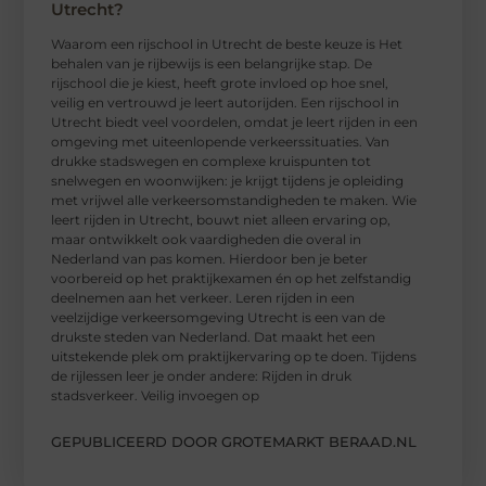
Utrecht?
Waarom een ​​rijschool in Utrecht de beste keuze is Het
behalen van je rijbewijs is een belangrijke stap. De
rijschool die je kiest, heeft grote invloed op hoe snel,
veilig en vertrouwd je leert autorijden. Een rijschool in
Utrecht biedt veel voordelen, omdat je leert rijden in een
omgeving met uiteenlopende verkeerssituaties. Van
drukke stadswegen en complexe kruispunten tot
snelwegen en woonwijken: je krijgt tijdens je opleiding
met vrijwel alle verkeersomstandigheden te maken. Wie
leert rijden in Utrecht, bouwt niet alleen ervaring op,
maar ontwikkelt ook vaardigheden die overal in
Nederland van pas komen. Hierdoor ben je beter
voorbereid op het praktijkexamen én op het zelfstandig
deelnemen aan het verkeer. Leren rijden in een
veelzijdige verkeersomgeving Utrecht is een van de
drukste steden van Nederland. Dat maakt het een
uitstekende plek om praktijkervaring op te doen. Tijdens
de rijlessen leer je onder andere: Rijden in druk
stadsverkeer. Veilig invoegen op
GEPUBLICEERD DOOR GROTEMARKT BERAAD.NL