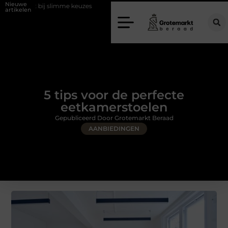
Nieuwe
limme keuzes
Waarom kiezen voor een rijschool in Utrecht?
Duur
artikelen
5 tips voor de perfecte
eetkamerstoelen
Gepubliceerd Door Grotemarkt Beraad
AANBIEDINGEN