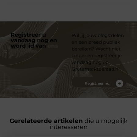
Registreer u
Wil jij jouw blogs delen
vandaag nog en
en een breed publiek
word lid van
ons
bereiken? Wacht niet
platform
langer en registreer je
vandaag nog op
Grotemarktberaad.nl
Registreer nu!
Gerelateerde artikelen
die u mogelijk
interesseren