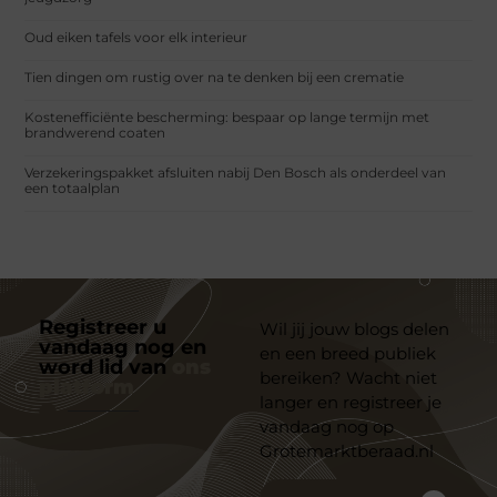
Oud eiken tafels voor elk interieur
Tien dingen om rustig over na te denken bij een crematie
Kostenefficiënte bescherming: bespaar op lange termijn met
brandwerend coaten
Verzekeringspakket afsluiten nabij Den Bosch als onderdeel van
een totaalplan
Registreer u
Wil jij jouw blogs delen
vandaag nog en
en een breed publiek
word lid van
ons
bereiken? Wacht niet
platform
langer en registreer je
vandaag nog op
Grotemarktberaad.nl