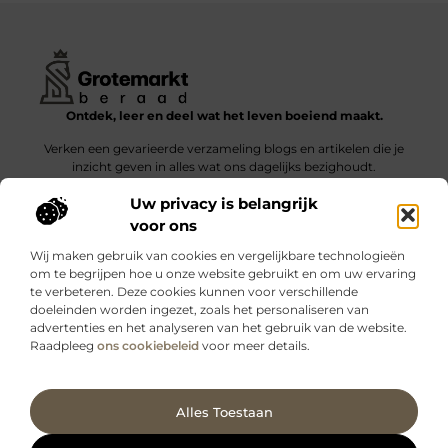
Ontdek, leer en deel wat het leven boeiend maakt.
Verken een gevarieerde verzameling blogs en artikelen die je
inzicht geven in alles wat ons dagelijks bezighoudt.
Uw privacy is belangrijk
Bericht categorie
voor ons
Wij maken gebruik van cookies en vergelijkbare technologieën
om te begrijpen hoe u onze website gebruikt en om uw ervaring
te verbeteren. Deze cookies kunnen voor verschillende
doeleinden worden ingezet, zoals het personaliseren van
Onze informatie
advertenties en het analyseren van het gebruik van de website.
Raadpleeg
ons cookiebeleid
voor meer details.
Kwalitatieve backlinks: wat zijn ze – en waarom maken ze verschil?
Verdien geld met je website: slimme strategieën voor blijvende inkomsten
Ga Naar Bo
Alles Toestaan
Website index
Cookiebeleid (EU)