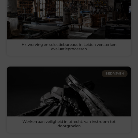
Hr-werving en selectiebureaus in Leiden versterken
evaluatieprocessen
BEDRIJVEN
Werken aan veiligheid in utrecht: van instroom tot
doorgroeien