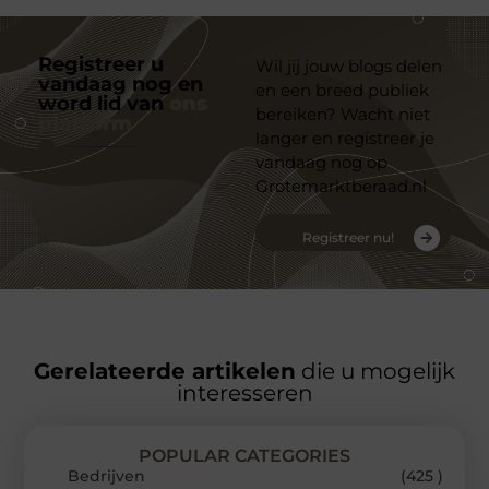
Registreer u
Wil jij jouw blogs delen
vandaag nog en
en een breed publiek
word lid van
ons
bereiken? Wacht niet
platform
langer en registreer je
vandaag nog op
Grotemarktberaad.nl
Registreer nu!
Gerelateerde artikelen
die u mogelijk
interesseren
POPULAR CATEGORIES
Bedrijven
(425 )