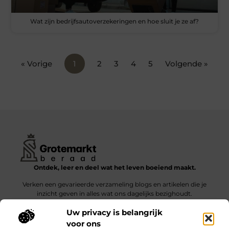
Wat zijn bedrijfsautoverzekeringen en hoe sluit je ze af?
« Vorige
1
2
3
4
5
Volgende »
Ontdek, leer en deel wat het leven boeiend maakt.
Verken een gevarieerde verzameling blogs en artikelen die je
inzicht geven in alles wat ons dagelijks bezighoudt.
Uw privacy is belangrijk
Bericht categorie
voor ons