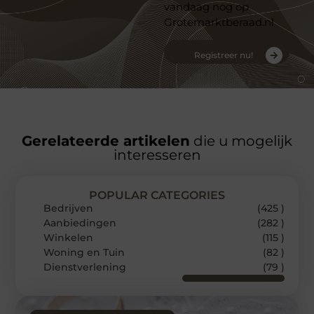
vandaag nog op
Grotemarktberaad.nl
Registreer nu!
Gerelateerde artikelen
die u mogelijk
interesseren
POPULAR CATEGORIES
Bedrijven
(425 )
Aanbiedingen
(282 )
Winkelen
(115 )
Woning en Tuin
(82 )
Dienstverlening
(79 )