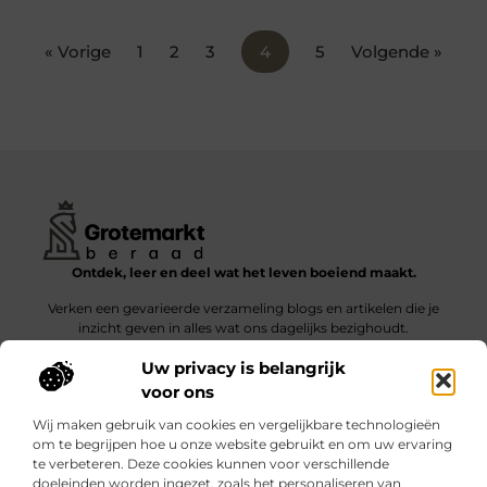
« Vorige
1
2
3
4
5
Volgende »
Ontdek, leer en deel wat het leven boeiend maakt.
Verken een gevarieerde verzameling blogs en artikelen die je
inzicht geven in alles wat ons dagelijks bezighoudt.
Uw privacy is belangrijk
Bericht categorie
voor ons
Wij maken gebruik van cookies en vergelijkbare technologieën
om te begrijpen hoe u onze website gebruikt en om uw ervaring
te verbeteren. Deze cookies kunnen voor verschillende
doeleinden worden ingezet, zoals het personaliseren van