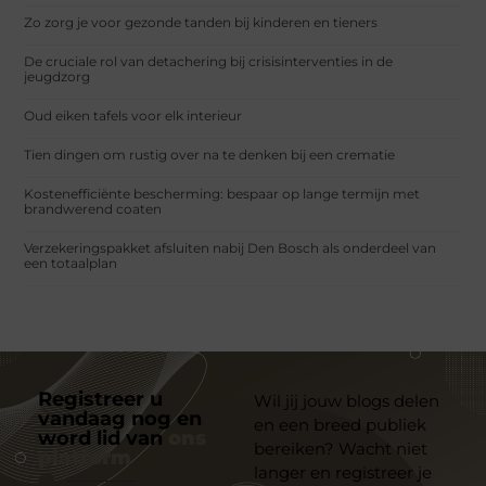
Zo zorg je voor gezonde tanden bij kinderen en tieners
De cruciale rol van detachering bij crisisinterventies in de
jeugdzorg
Oud eiken tafels voor elk interieur
Tien dingen om rustig over na te denken bij een crematie
Kostenefficiënte bescherming: bespaar op lange termijn met
brandwerend coaten
Verzekeringspakket afsluiten nabij Den Bosch als onderdeel van
een totaalplan
Registreer u
Wil jij jouw blogs delen
vandaag nog en
en een breed publiek
word lid van
ons
bereiken? Wacht niet
platform
langer en registreer je