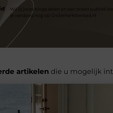
id
Wil jij jouw blogs delen en een breed publiek be
je vandaag nog op Grotemarktberaad.nl
rde artikelen
die u mogelijk in