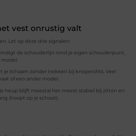
et vest onrustig valt
tten. Let op deze drie signalen:
indigt de schouderlijn rond je eigen schouderpunt,
n model.
lgt je lichaam zonder trekken bij knopen/rits. Veel
 maat of een ander model.
d je heup blijft meestal het meest stabiel bij zitten en
ang (hoopt op je schoot).