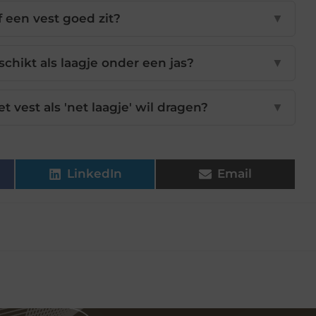
 een vest goed zit?
▼
chikt als laagje onder een jas?
▼
et vest als 'net laagje' wil dragen?
▼
LinkedIn
Email