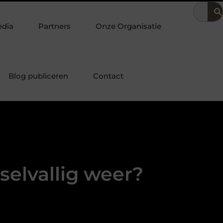
oering
Dit is hoe je de beste kapper in Arnhem kunt vinden
edia
Partners
Onze Organisatie
Blog publiceren
Contact
sselvallig weer?