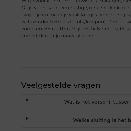
Wil je vooral temperatuurwissels managen, kies 
Ga je vooral voor een rustige, geklede look, d
Twijfel je en draag je vaak laagjes onder een ja
valt (zonder bobbels bij rits/knopen). Doe to
voren en even zitten. Blijft de hals prettig, bli
stabiel, dan zit je meestal goed.
Veelgestelde vragen
Wat is het verschil tusse
Welke sluiting is het 