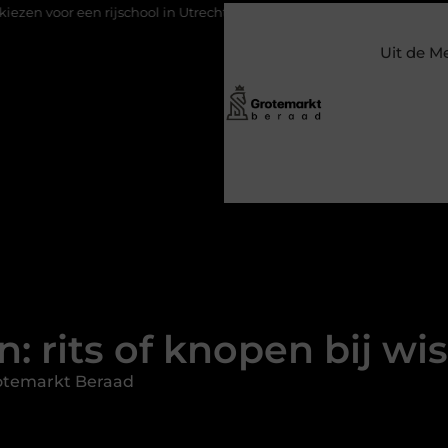
 rijschool in Utrecht?
Duurzaamheid verweven in de bedrijfsv
Uit de M
: rits of knopen bij wi
otemarkt Beraad