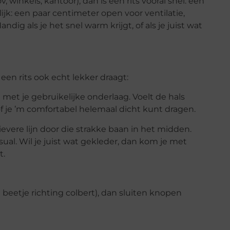
, winkels, kantoor), dan is een rits vooral snel: één
jk: een paar centimeter open voor ventilatie,
ig als je het snel warm krijgt, of als je juist wat
en rits ook echt lekker draagt:
ht met je gebruikelijke onderlaag. Voelt de hals
 of je ’m comfortabel helemaal dicht kunt dragen.
tievere lijn door die strakke baan in het midden.
asual. Wil je juist wat gekleder, dan kom je met
t.
n beetje richting colbert), dan sluiten knopen