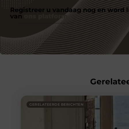
Registreer u vandaag nog en word l
van
ons platform
Gerelatee
GERELATEERDE BERICHTEN