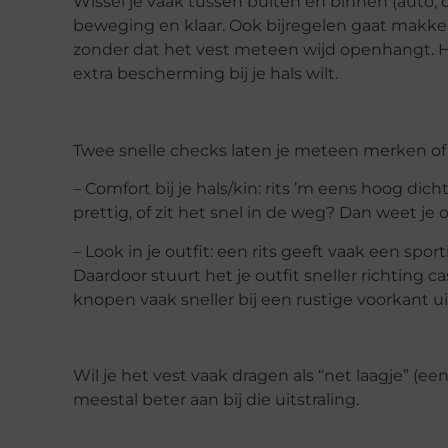
Wissel je vaak tussen buiten en binnen (auto, ov
beweging en klaar. Ook bijregelen gaat makkeli
zonder dat het vest meteen wijd openhangt. Hand
extra bescherming bij je hals wilt.
Twee snelle checks laten je meteen merken of e
– Comfort bij je hals/kin: rits ’m eens hoog dic
prettig, of zit het snel in de weg? Dan weet je
– Look in je outfit: een rits geeft vaak een spor
Daardoor stuurt het je outfit sneller richting c
knopen vaak sneller bij een rustige voorkant ui
Wil je het vest vaak dragen als “net laagje” (ee
meestal beter aan bij die uitstraling.