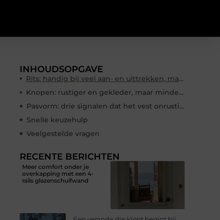
INHOUDSOPGAVE
Rits: handig bij veel aan- en uittrekken, maar sneller casual
Knopen: rustiger en gekleder, maar minder snel te regelen
Pasvorm: drie signalen dat het vest onrustig valt
Snelle keuzehulp
Veelgestelde vragen
RECENTE BERICHTEN
Meer comfort onder je
overkapping met een 4-
rails glazenschuifwand
Een veranda die klopt begint bij