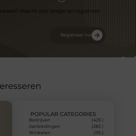
reiken? Wacht niet langer en registreer
Registreer nu!
teresseren
POPULAR CATEGORIES
Bedrijven
(425 )
Aanbiedingen
(282 )
Winkelen
(115 )