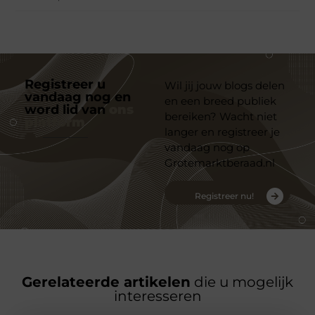
Registreer u
Wil jij jouw blogs delen
vandaag nog en
en een breed publiek
word lid van
ons
bereiken? Wacht niet
platform
langer en registreer je
vandaag nog op
Grotemarktberaad.nl
Registreer nu!
Gerelateerde artikelen
die u mogelijk
interesseren