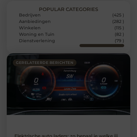
POPULAR CATEGORIES
Bedrijven
(425 )
Aanbiedingen
(282 )
Winkelen
(115 )
Woning en Tuin
(82 )
Dienstverlening
(79 )
GERELATEERDE BERICHTEN
Elektrische auto laders: zo bepaal je welke jij