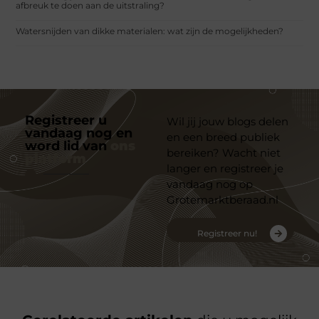
afbreuk te doen aan de uitstraling?
Watersnijden van dikke materialen: wat zijn de mogelijkheden?
Registreer u
Wil jij jouw blogs delen
vandaag nog en
en een breed publiek
word lid van
ons
bereiken? Wacht niet
platform
langer en registreer je
vandaag nog op
Grotemarktberaad.nl
Registreer nu!