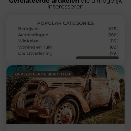
Gerelateerde artikelen
die u mogelijk
interesseren
POPULAR CATEGORIES
Bedrijven
(425 )
Aanbiedingen
(282 )
Winkelen
(115 )
Woning en Tuin
(82 )
Dienstverlening
(79 )
GERELATEERDE BERICHTEN