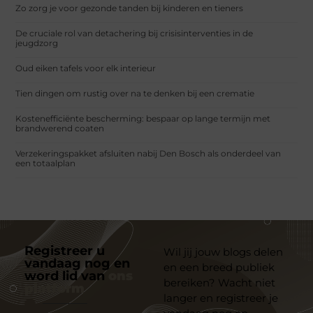
Zo zorg je voor gezonde tanden bij kinderen en tieners
De cruciale rol van detachering bij crisisinterventies in de
jeugdzorg
Oud eiken tafels voor elk interieur
Tien dingen om rustig over na te denken bij een crematie
Kostenefficiënte bescherming: bespaar op lange termijn met
brandwerend coaten
Verzekeringspakket afsluiten nabij Den Bosch als onderdeel van
een totaalplan
Registreer u
Wil jij jouw blogs delen
vandaag nog en
en een breed publiek
word lid van
ons
bereiken? Wacht niet
platform
langer en registreer je