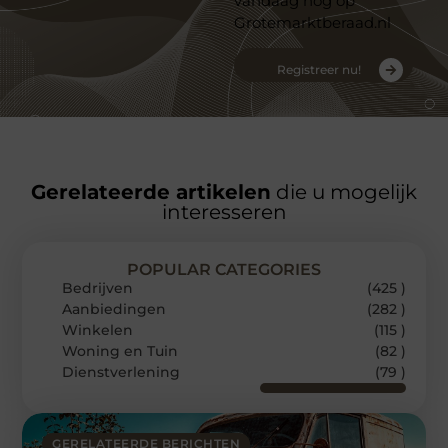
vandaag nog op
Grotemarktberaad.nl
Registreer nu!
Gerelateerde artikelen
die u mogelijk
interesseren
POPULAR CATEGORIES
Bedrijven
(425 )
Aanbiedingen
(282 )
Winkelen
(115 )
Woning en Tuin
(82 )
Dienstverlening
(79 )
GERELATEERDE BERICHTEN