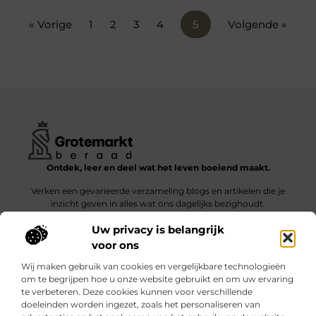
« Vorige
1
2
3
4
5
Volgende »
Ontdek, leer en deel wat het leven boeiend maakt.
Verken een gevarieerde verzameling blogs en artikelen die je
inzicht geven in alles wat ons dagelijks bezighoudt.
Uw privacy is belangrijk
Bericht categorie
voor ons
Wij maken gebruik van cookies en vergelijkbare technologieën
om te begrijpen hoe u onze website gebruikt en om uw ervaring
te verbeteren. Deze cookies kunnen voor verschillende
doeleinden worden ingezet, zoals het personaliseren van
Onze informatie