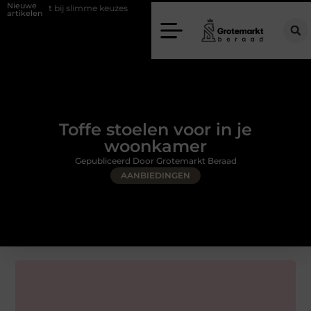
Nieuwe
j slimme keuzes
Waarom kiezen voor een rijschool in Utrecht?
D
artikelen
Toffe stoelen voor in je
woonkamer
Gepubliceerd Door Grotemarkt Beraad
AANBIEDINGEN