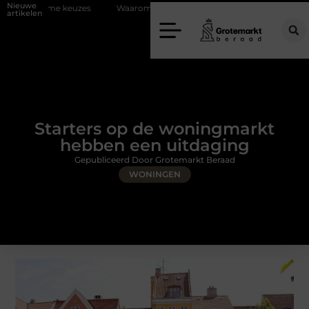
Nieuwe
euzes
Waarom kiezen voor een rijschool in Utrecht?
Duurzaamhei
artikelen
Starters op de woningmarkt
hebben een uitdaging
Gepubliceerd Door Grotemarkt Beraad
WONINGEN