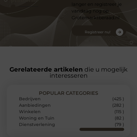
langer en registreer je
vandaag nog op
Grotemarktberaad.nl
Registreer nu!
Gerelateerde artikelen
die u mogelijk
interesseren
POPULAR CATEGORIES
Bedrijven
(425 )
Aanbiedingen
(282 )
Winkelen
(115 )
Woning en Tuin
(82 )
Dienstverlening
(79 )