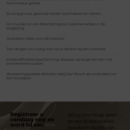
harmonieus geheel
Zo zorg je voor gezonde tanden bij kinderen en tieners
De cruciale rol van detachering bij crisisinterventies in de
jeugdzorg
Oud eiken tafels voor elk interieur
Tien dingen om rustig over na te denken bij een crematie
Kostenefficiënte bescherming: bespaar op lange termijn met
brandwerend coaten
Verzekeringspakket afsluiten nabij Den Bosch als onderdeel van
een totaalplan
Registreer u
Wil jij jouw blogs delen
vandaag nog en
en een breed publiek
word lid van
ons
bereiken? Wacht niet
platform