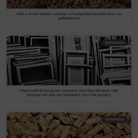
Wat u moet weten voordat u houtpellets bestelt voor uw
pelletkachel
WONINGEN
Maatwerk bij kozijnen: waarom standaardmaten niet
bestaan en wat dat betekent voor het project
WONINGEN