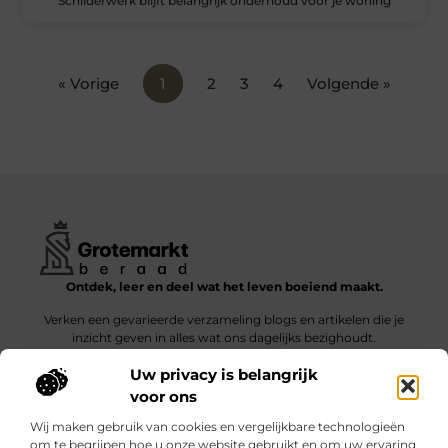
Schilderwerk blijft belangrijk onderhoud voor je woning
« Vorige
1
2
3
4
Volgende »
Ontdek, leer en deel wat het leven boeiend maakt.
Verken een gevarieerde verzameling blogs en artikelen die je
inzicht geven in alles wat ons dagelijks bezighoudt.
Uw privacy is belangrijk
Bericht categorie
voor ons
Wij maken gebruik van cookies en vergelijkbare technologieën
om te begrijpen hoe u onze website gebruikt en om uw ervaring