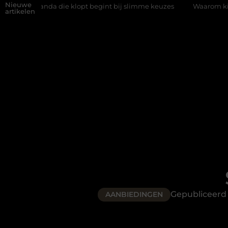
Nieuwe
ie klopt begint bij slimme keuzes
Waarom kiezen voor een rijsc
artikelen
Gepubliceerd
AANBIEDINGEN