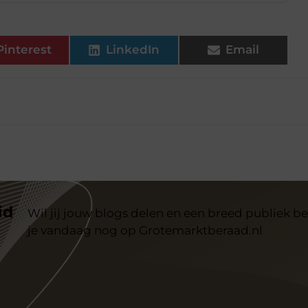
Pinterest
LinkedIn
Email
id
Wil jij jouw blogs delen en een breed publiek be
je vandaag nog op Grotemarktberaad.nl