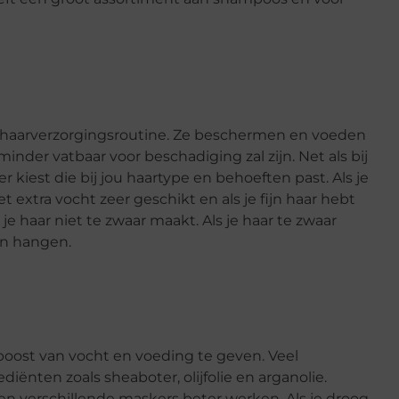
je haarverzorgingsroutine. Ze beschermen en voeden
nder vatbaar voor beschadiging zal zijn. Net als bij
 kiest die bij jou haartype en behoeften past. Als je
t extra vocht zeer geschikt en als je fijn haar hebt
je haar niet te zwaar maakt. Als je haar te zwaar
aan hangen.
 boost van vocht en voeding te geven. Veel
iënten zoals sheaboter, olijfolie en arganolie.
en verschillende maskers beter werken. Als je droog