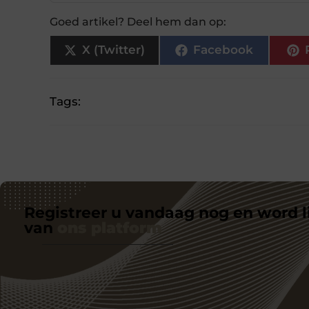
Goed artikel? Deel hem dan op:
X (Twitter)
Facebook
Tags:
Registreer u vandaag nog en word l
van
ons platform