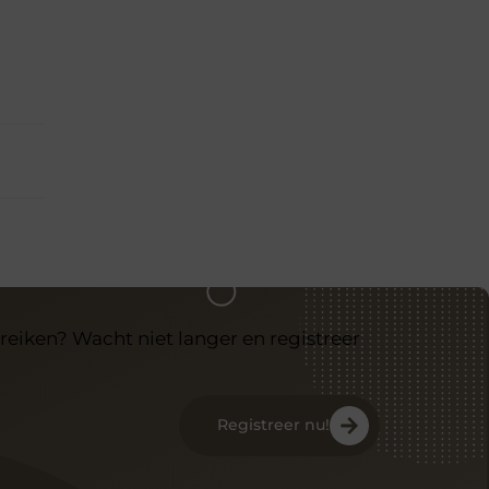
reiken? Wacht niet langer en registreer
Registreer nu!