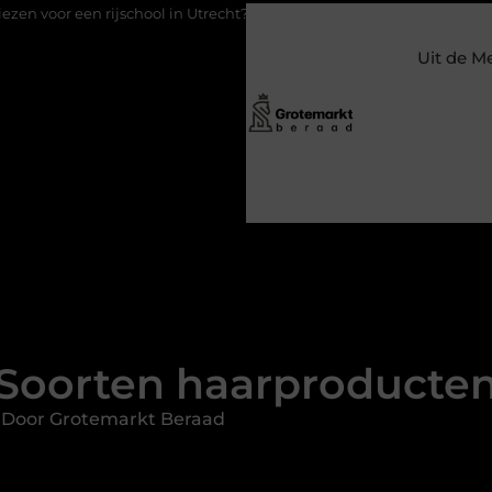
hool in Utrecht?
Duurzaamheid verweven in de bedrijfsvoering
Uit de M
Soorten haarproducte
 Door Grotemarkt Beraad