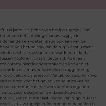
eft u al jaren last gehad van hevige rugpijn? Dan
ant met een behandeling voor uw rugpijn in
s de handen en voeten, is rug ook één van de
t bewust van het belang van de rug? Leest u maar
bevinden zich zenuwbanen en wordt er middels
ussen hoofd en lichaam gevormd. Als er een
 deze communicatie onderbroken en kan er niet
ofd worden er zenuwbundels via de ruggenmerg
m. Ook geldt dit andersom. Vanuit het ruggenmerg
 het brein voor het geven van seintjes van de
ng in het communicatienetwerk kunnen organen,
jn veroorzaken. Degenen die dagelijks zware
ouw, kunnen sneller last krijgen van rugpijn. Maar
zaak zijn. Uw rugpijn in Roermond behandelen is