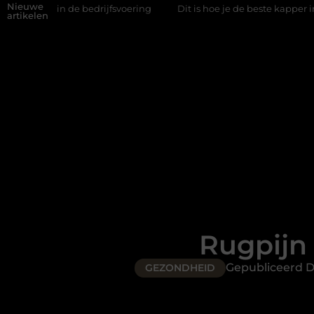
Nieuwe
e bedrijfsvoering
Dit is hoe je de beste kapper in Arnhem kunt
artikelen
Rugpijn
Gepubliceerd 
GEZONDHEID