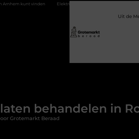
 vinden
Elektrische auto laders: zo bepaal je welke jij nodig heb
Uit de M
 laten behandelen in 
Door Grotemarkt Beraad