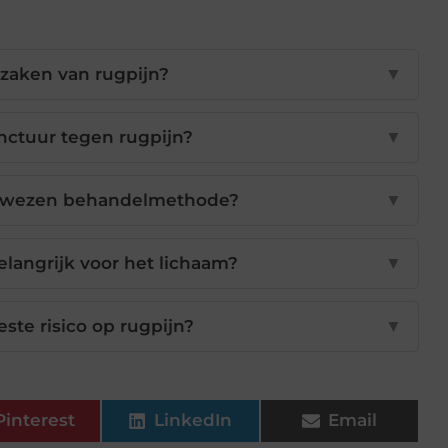
rzaken van rugpijn?
▼
ctuur tegen rugpijn?
▼
bewezen behandelmethode?
▼
langrijk voor het lichaam?
▼
ste risico op rugpijn?
▼
Pinterest
LinkedIn
Email