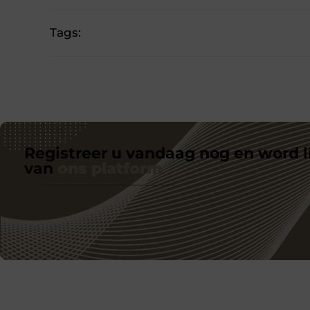
Tags:
Registreer u vandaag nog en word l
van
ons platform