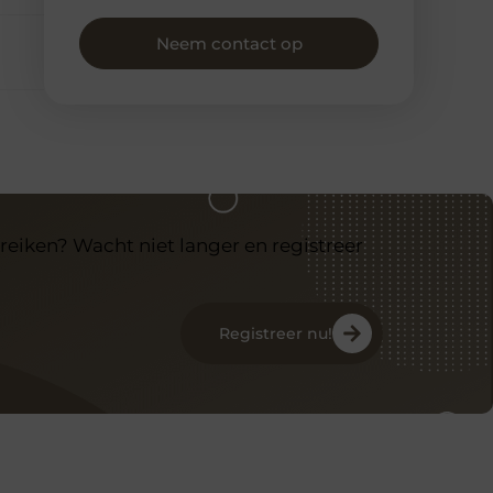
Neem contact op
reiken? Wacht niet langer en registreer
Registreer nu!