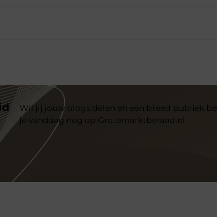
id
Wil jij jouw blogs delen en een breed publiek be
je vandaag nog op Grotemarktberaad.nl