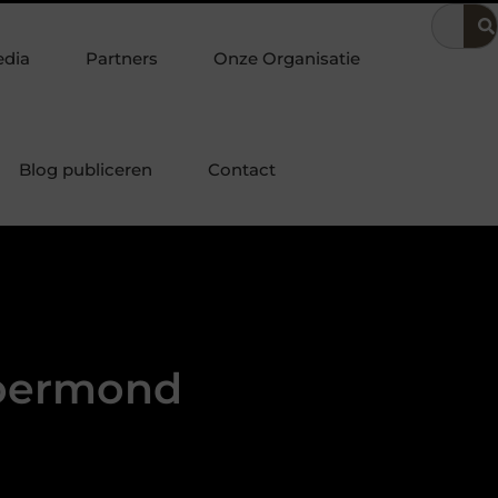
t
Klassiek bureau combineren met andere stukken tot een har
edia
Partners
Onze Organisatie
Blog publiceren
Contact
Roermond