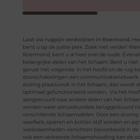
Laat uw rugpijn verdwijnen in Roermond
. He
bent u op de juiste plek. Zoek niet verder! W
Roermond, bent u al heel snel de oude. Evenal
belangrijke delen van het lichaam. Bent u nie
gerust het volgende. In het hoofd en de rug 
doorschakelingen een communicatienetwerk t
storing plaatsvindt in het lichaam, dan wordt
optimaal gefunctioneerd worden. Via het ho
aangestuurd naar andere delen van het lichaa
worden weer zenuwbundels teruggestuurd naar
verschillende lichaamsdelen. Door een stori
weefsels, spieren en botten stijf worden en pi
werkzaamheden verrichten bijvoorbeeld in de b
ook een verkeerde lichaamshouding kan de oor