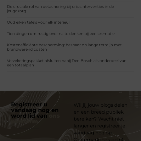
De cruciale rol van detachering bij crisisinterventies in de
jeugdzorg
Oud eiken tafels voor elk interieur
Tien dingen om rustig over na te denken bij een crematie
Kostenefficiënte bescherming: bespaar op lange termijn met
brandwerend coaten
Verzekeringspakket afsluiten nabij Den Bosch als onderdeel van
een totaalplan
Registreer u
Wil jij jouw blogs delen
vandaag nog en
en een breed publiek
word lid van
ons
bereiken? Wacht niet
platform
langer en registreer je
vandaag nog op
Grotemarktberaad.nl