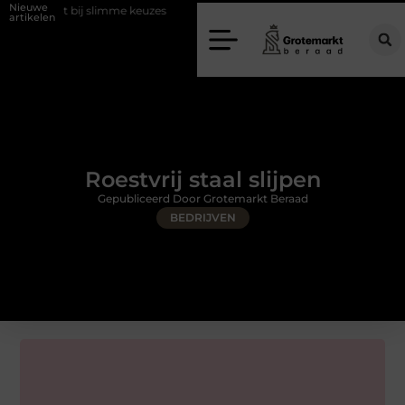
Nieuwe
 slimme keuzes
Waarom kiezen voor een rijschool in Utrecht?
Du
artikelen
Roestvrij staal slijpen
Gepubliceerd Door Grotemarkt Beraad
BEDRIJVEN