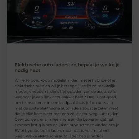
Elektrische auto laders: zo bepaal je welke jij
nodig hebt
Wil je zo goedkoop mogelijk rijden met je hybride of je
elektrische auto en wil je het tegelijkertijd zo makkelijk
mogelijk hebben tijdens het opladen van de accu, zelfs
wanneer je een flink accupakket hebt? Dan is het goed
om te investeren in een laadpaal thuis (of op de zaak)
met de juiste elektrische auto laders zodat je zeker weet
dat je elke keer weer met een volle accu weg kunt rijden.
Geen zorgen; er zijn veel mensen die beweren dat het
extreem lastig is om de juiste producten te vinden om je
EV of hybride op te laden, maar dat is helemaal niet
waar. Welke elektrische auto lader heb jij nodig?