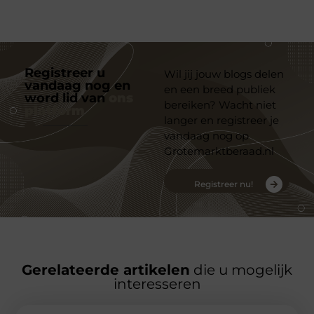
Registreer u
Wil jij jouw blogs delen
vandaag nog en
en een breed publiek
word lid van
ons
bereiken? Wacht niet
platform
langer en registreer je
vandaag nog op
Grotemarktberaad.nl
Registreer nu!
Gerelateerde artikelen
die u mogelijk
interesseren