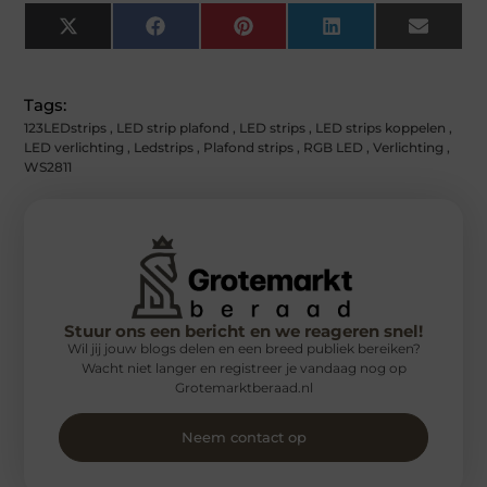
X
Facebook
Pinterest
LinkedIn
Email
(Twitter)
Tags:
123LEDstrips
,
LED strip plafond
,
LED strips
,
LED strips koppelen
,
LED verlichting
,
Ledstrips
,
Plafond strips
,
RGB LED
,
Verlichting
,
WS2811
Stuur ons een bericht en we reageren snel!
Wil jij jouw blogs delen en een breed publiek bereiken?
Wacht niet langer en registreer je vandaag nog op
Grotemarktberaad.nl
Neem contact op