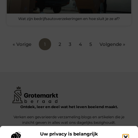
Wat zijn bedrijfsautoverzekeringen en hoe sluit je ze af?
« Vorige
1
2
3
4
5
Volgende »
Ontdek, leer en deel wat het leven boeiend maakt.
Verken een gevarieerde verzameling blogs en artikelen die je
inzicht geven in alles wat ons dagelijks bezighoudt.
Uw privacy is belangrijk