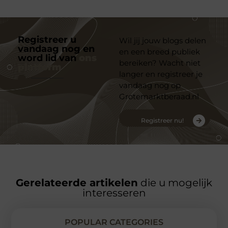
Registreer u
Wil jij jouw blogs delen
vandaag nog en
en een breed publiek
word lid van
ons
bereiken? Wacht niet
platform
langer en registreer je
vandaag nog op
Grotemarktberaad.nl
Registreer nu!
Gerelateerde artikelen
die u mogelijk
interesseren
POPULAR CATEGORIES