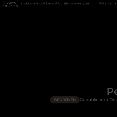
Nieuwe
die klopt begint bij slimme keuzes
Waarom kiezen voor een rijs
artikelen
P
Gepubliceerd Do
BEDRIJVEN