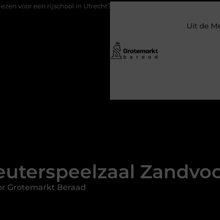
chool in Utrecht?
Duurzaamheid verweven in de bedrijfsvoerin
Uit de M
euterspeelzaal Zandvoo
or Grotemarkt Beraad