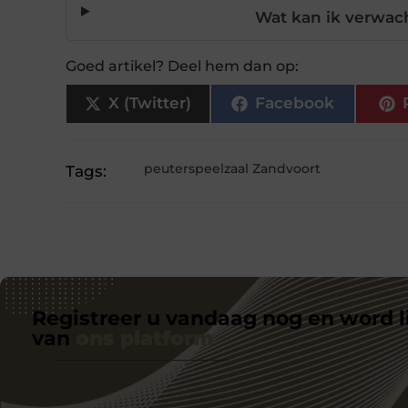
Wat kan ik verwac
Goed artikel? Deel hem dan op:
X (Twitter)
Facebook
peuterspeelzaal Zandvoort
Tags:
Registreer u vandaag nog en word l
van
ons platform