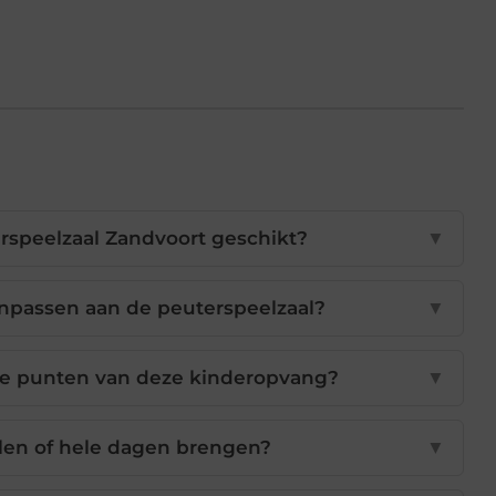
terspeelzaal Zandvoort geschikt?
▼
anpassen aan de peuterspeelzaal?
▼
ke punten van deze kinderopvang?
▼
len of hele dagen brengen?
▼