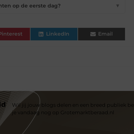
hten op de eerste dag?
▼
Pinterest
LinkedIn
Email
id
Wil jij jouw blogs delen en een breed publiek be
je vandaag nog op Grotemarktberaad.nl