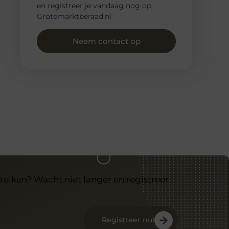
en registreer je vandaag nog op
Grotemarktberaad.nl
Neem contact op
reiken? Wacht niet langer en registreer
Registreer nu!