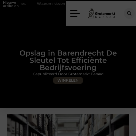
Nieuwe
Waarom kiezen voor een rijschool in Utrecht?
Duurzaamheid verweven
artikelen
Opslag in Barendrecht De
Sleutel Tot Efficiënte
Bedrijfsvoering
Gepubliceerd Door Grotemarkt Beraad
WINKELEN