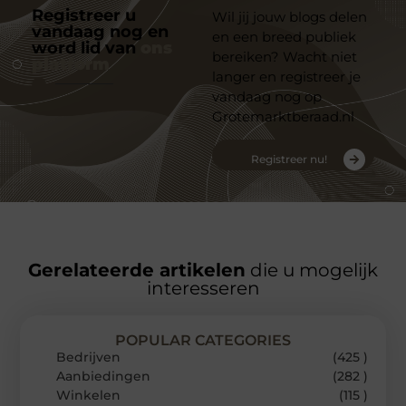
Registreer u
Wil jij jouw blogs delen
vandaag nog en
en een breed publiek
word lid van
ons
bereiken? Wacht niet
platform
langer en registreer je
vandaag nog op
Grotemarktberaad.nl
Registreer nu!
Gerelateerde artikelen
die u mogelijk
interesseren
POPULAR CATEGORIES
Bedrijven
(425 )
Aanbiedingen
(282 )
Winkelen
(115 )