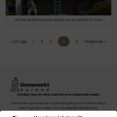
Ontdek de Betoverende Wereld van de Schilder in Venlo
« Vorige
1
2
3
4
5
Volgende »
Ontdek, leer en deel wat het leven boeiend maakt.
Verken een gevarieerde verzameling blogs en artikelen die je
inzicht geven in alles wat ons dagelijks bezighoudt.