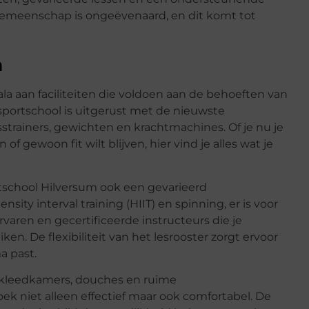
emeenschap is ongeëvenaard, en dit komt tot
n
ala aan faciliteiten die voldoen aan de behoeften van
sportschool is uitgerust met de nieuwste
strainers, gewichten en krachtmachines. Of je nu je
f gewoon fit wilt blijven, hier vind je alles wat je
tschool Hilversum ook een gevarieerd
sity interval training (HIIT) en spinning, er is voor
varen en gecertificeerde instructeurs die je
n. De flexibiliteit van het lesrooster zorgt ervoor
a past.
 kleedkamers, douches en ruime
k niet alleen effectief maar ook comfortabel. De