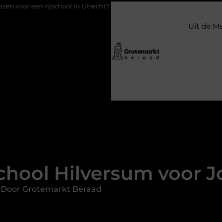
jschool in Utrecht?
Duurzaamheid verweven in de bedrijfsvoer
Uit de M
hool Hilversum voor J
 Door Grotemarkt Beraad