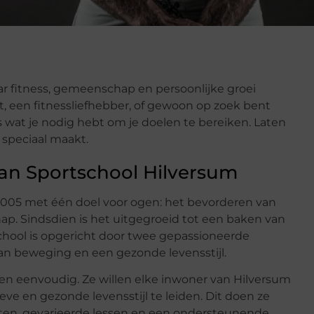
r fitness, gemeenschap en persoonlijke groei
, een fitnessliefhebber, of gewoon op zoek bent
les wat je nodig hebt om je doelen te bereiken. Laten
speciaal maakt.
van Sportschool Hilversum
2005 met één doel voor ogen: het bevorderen van
p. Sindsdien is het uitgegroeid tot een baken van
chool is opgericht door twee gepassioneerde
van beweging en een gezonde levensstijl.
 en eenvoudig. Ze willen elke inwoner van Hilversum
ve en gezonde levensstijl te leiden. Dit doen ze
iten, gevarieerde lessen en een ondersteunende