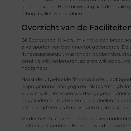
gemeenschap. Hun toewijding aan de lokale g
uiting in alles wat ze doen.
Overzicht van de Faciliteite
Bij Sportschool Hilversum vind je een breed sc
elke sporter, van beginner tot gevorderde. De 
fitnessapparatuur, waaronder loopbanden, cros
conditie wilt verbeteren, spieren wilt opbouwen o
nodig hebt.
Naast de uitgebreide fitnessruimte biedt Spor
lesprogramma. Van yoga en Pilates tot high-inten
elk wat wils. De lessen worden gegeven door er
begeleiden en motiveren om je doelen te bereike
dat je altijd een les kunt vinden die in je schem
Verder beschikt de sportschool over moderne
parkeergelegenheid. Hierdoor wordt jouw bezoe