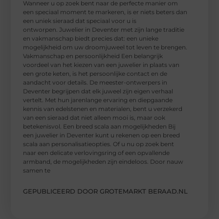
Wanneer u op zoek bent naar de perfecte manier om
een speciaal moment te markeren, is er niets beters dan
een uniek sieraad dat speciaal voor u is
ontworpen. Juwelier in Deventer met zijn lange traditie
en vakmanschap biedt precies dat: een unieke
mogelijkheid om uw droomjuweel tot leven te brengen.
Vakmanschap en persoonlijkheid Een belangrijk
voordeel van het kiezen van een juwelier in plaats van
een grote keten, is het persoonlijke contact en de
aandacht voor details. De meester-ontwerpers in
Deventer begrijpen dat elk juweel zijn eigen verhaal
vertelt. Met hun jarenlange ervaring en diepgaande
kennis van edelstenen en materialen, bent u verzekerd
van een sieraad dat niet alleen mooi is, maar ook
betekenisvol. Een breed scala aan mogelijkheden Bij
een juwelier in Deventer kunt u rekenen op een breed
scala aan personalisatieopties. Of u nu op zoek bent
naar een delicate verlovingsring of een opvallende
armband, de mogelijkheden zijn eindeloos. Door nauw
samen te
GEPUBLICEERD DOOR GROTEMARKT BERAAD.NL