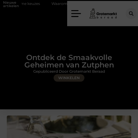
Nieuwe
uzes
Waarom kiezen voor een rijschool in Utrecht?
Duurzaamheid
artikelen
Ontdek de Smaakvolle
Geheimen van Zutphen
Gepubliceerd Door Grotemarkt Beraad
WINKELEN