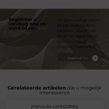
Registreer u
Wil jij jouw blogs delen
vandaag nog en
en een breed publiek
word lid van
ons
bereiken? Wacht niet
platform
langer en registreer je
vandaag nog op
Grotemarktberaad.nl
Registreer nu!
Gerelateerde artikelen
die u mogelijk
interesseren
POPULAR CATEGORIES