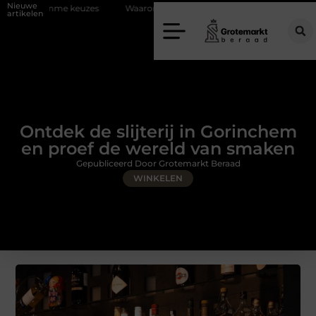
Nieuwe
zes
Waarom kiezen voor een rijschool in Utrecht?
Duurzaamheid 
artikelen
Ontdek de slijterij in Gorinchem
en proef de wereld van smaken
Gepubliceerd Door Grotemarkt Beraad
WINKELEN