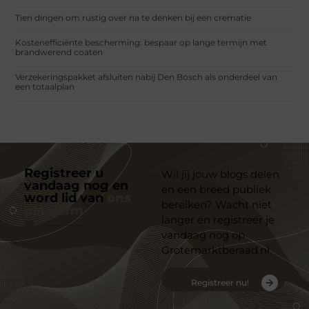
Tien dingen om rustig over na te denken bij een crematie
Kostenefficiënte bescherming: bespaar op lange termijn met
brandwerend coaten
Verzekeringspakket afsluiten nabij Den Bosch als onderdeel van
een totaalplan
Registreer u
Wil jij jouw blogs delen
vandaag nog en
en een breed publiek
word lid van
ons
bereiken? Wacht niet
platform
langer en registreer je
vandaag nog op
Grotemarktberaad.nl
Registreer nu!