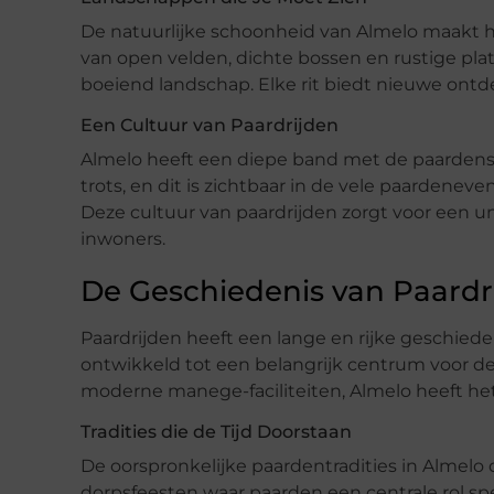
De natuurlijke schoonheid van Almelo maakt he
van open velden, dichte bossen en rustige pl
boeiend landschap. Elke rit biedt nieuwe on
Een Cultuur van Paardrijden
Almelo heeft een diepe band met de paardensp
trots, en dit is zichtbaar in de vele paardeneve
Deze cultuur van paardrijden zorgt voor een u
inwoners.
De Geschiedenis van Paardr
Paardrijden heeft een lange en rijke geschiede
ontwikkeld tot een belangrijk centrum voor de 
moderne manege-faciliteiten, Almelo heeft het
Tradities die de Tijd Doorstaan
De oorspronkelijke paardentradities in Almel
dorpsfeesten waar paarden een centrale rol sp