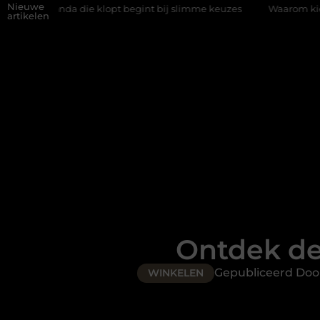
Nieuwe
die klopt begint bij slimme keuzes
Waarom kiezen voor een rijs
artikelen
Ontdek de
Gepubliceerd Doo
WINKELEN