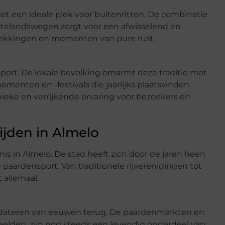
t een ideale plek voor buitenritten. De combinatie
attelandswegen zorgt voor een afwisselend en
tdekkingen en momenten van pure rust.
ort. De lokale bevolking omarmt deze traditie met
nementen en -festivals die jaarlijks plaatsvinden.
nieke en verrijkende ervaring voor bezoekers en
ijden in Almelo
nis in Almelo. De stad heeft zich door de jaren heen
paardensport. Van traditionele rijverenigingen tot
 allemaal.
o dateren van eeuwen terug. De paardenmarkten en
eelden, zijn nog steeds een levendig onderdeel van