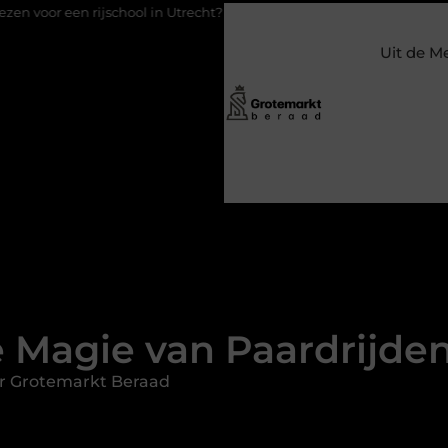
chool in Utrecht?
Duurzaamheid verweven in de bedrijfsvoerin
Uit de M
 Magie van Paardrijden
r Grotemarkt Beraad