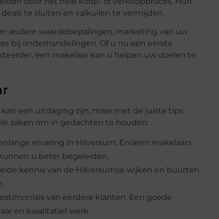
eiden door het hele koop- of verkoopproces. Hun
deals te sluiten en valkuilen te vermijden.
der andere waardebepalingen, marketing van uw
ies bij onderhandelingen. Of u nu een eerste
steerder, een makelaar kan u helpen uw doelen te
ar
kan een uitdaging zijn, maar met de juiste tips
kele zaken om in gedachten te houden:
enlange ervaring in Hilversum. Ervaren makelaars
 kunnen u beter begeleiden.
reide kennis van de Hilversumse wijken en buurten
n.
testimonials van eerdere klanten. Een goede
ar en kwalitatief werk.