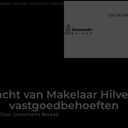
ijschool in Utrecht?
Duurzaamheid verweven in de bedrijfsvoe
Uit de M
acht van Makelaar Hilv
vastgoedbehoeften
 Door Grotemarkt Beraad