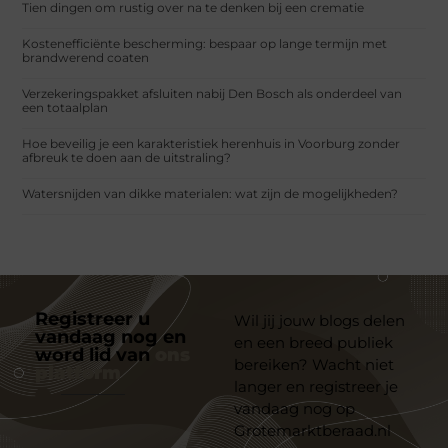
Tien dingen om rustig over na te denken bij een crematie
Kostenefficiënte bescherming: bespaar op lange termijn met
brandwerend coaten
Verzekeringspakket afsluiten nabij Den Bosch als onderdeel van
een totaalplan
Hoe beveilig je een karakteristiek herenhuis in Voorburg zonder
afbreuk te doen aan de uitstraling?
Watersnijden van dikke materialen: wat zijn de mogelijkheden?
Registreer u
Wil jij jouw blogs delen
vandaag nog en
en een breed publiek
word lid van
ons
bereiken? Wacht niet
platform
langer en registreer je
vandaag nog op
Grotemarktberaad.nl