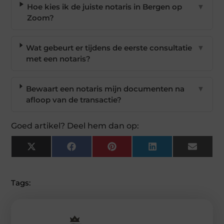
Hoe kies ik de juiste notaris in Bergen op
▼
Zoom?
Wat gebeurt er tijdens de eerste consultatie
▼
met een notaris?
Bewaart een notaris mijn documenten na
▼
afloop van de transactie?
Goed artikel? Deel hem dan op:
X
Facebook
Pinterest
LinkedIn
Email
(Twitter)
Tags: