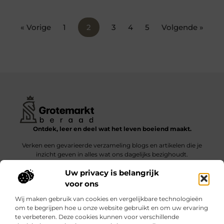
« Vorige
1
2
3
4
5
Volgende »
Ontdek, leer en deel wat het leven boeiend maakt.
Verken een gevarieerde verzameling blogs en artikelen die je
inzicht geven in alles wat ons dagelijks bezighoudt.
Uw privacy is belangrijk
Bericht categorie
voor ons
Wij maken gebruik van cookies en vergelijkbare technologieën
om te begrijpen hoe u onze website gebruikt en om uw ervaring
te verbeteren. Deze cookies kunnen voor verschillende