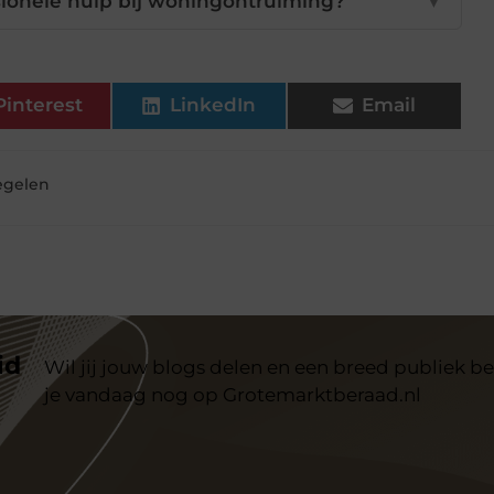
sionele hulp bij woningontruiming?
▼
Pinterest
LinkedIn
Email
egelen
id
Wil jij jouw blogs delen en een breed publiek be
je vandaag nog op Grotemarktberaad.nl