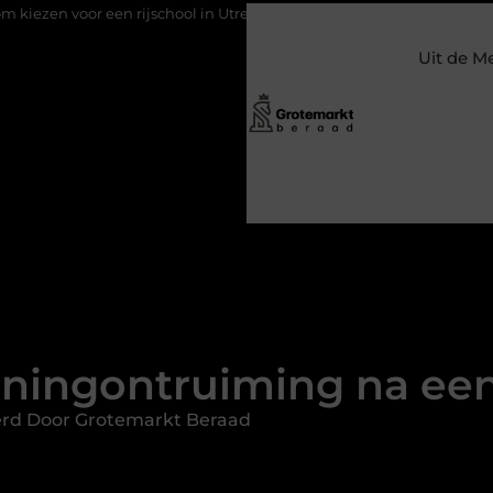
rijschool in Utrecht?
Duurzaamheid verweven in de bedrijfsvo
Uit de M
ningontruiming na een
erd Door Grotemarkt Beraad