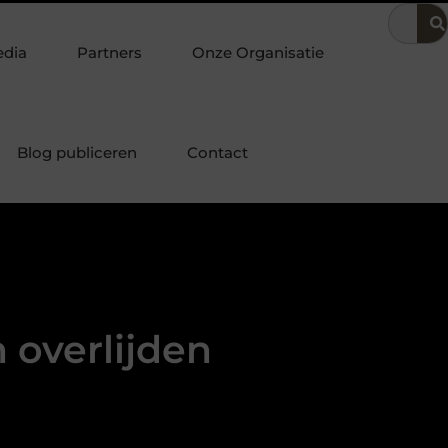
ering
Dit is hoe je de beste kapper in Arnhem kunt vinden
edia
Partners
Onze Organisatie
Blog publiceren
Contact
 overlijden