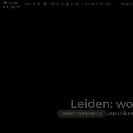
Nieuwe
da die klopt begint bij slimme keuzes
Waarom kiezen voor een 
artikelen
Leiden: wo
Gepublice
DIENSTVERLENING