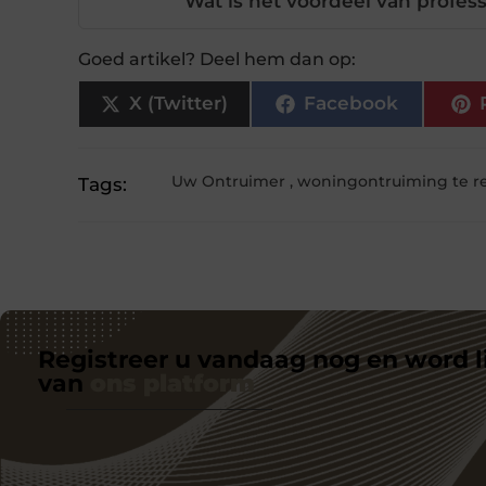
Wat is het voordeel van profes
Goed artikel? Deel hem dan op:
X (Twitter)
Facebook
Uw Ontruimer
,
woningontruiming te r
Tags:
Registreer u vandaag nog en word l
van
ons platform