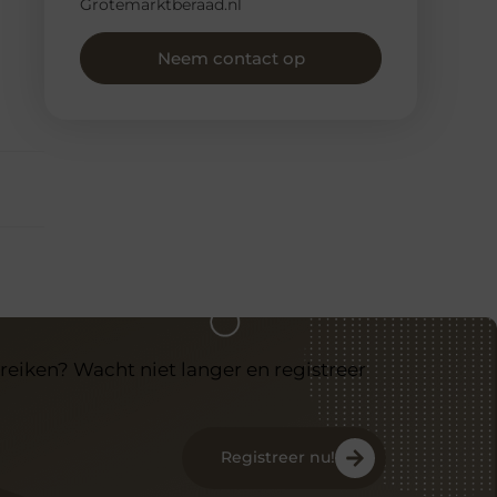
Grotemarktberaad.nl
Neem contact op
reiken? Wacht niet langer en registreer
Registreer nu!