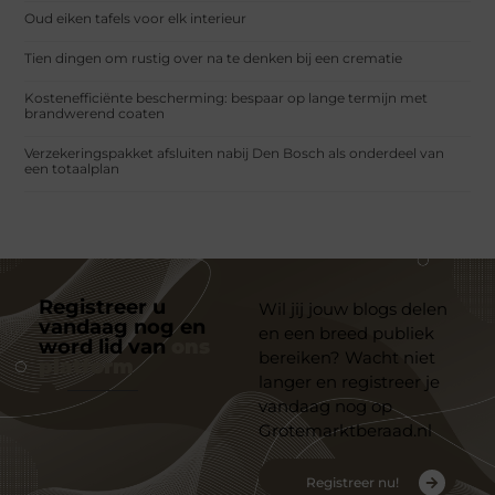
Oud eiken tafels voor elk interieur
Tien dingen om rustig over na te denken bij een crematie
Kostenefficiënte bescherming: bespaar op lange termijn met
brandwerend coaten
Verzekeringspakket afsluiten nabij Den Bosch als onderdeel van
een totaalplan
Registreer u
Wil jij jouw blogs delen
vandaag nog en
en een breed publiek
word lid van
ons
bereiken? Wacht niet
platform
langer en registreer je
vandaag nog op
Grotemarktberaad.nl
Registreer nu!