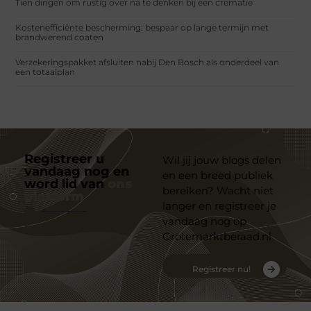
Tien dingen om rustig over na te denken bij een crematie
Kostenefficiënte bescherming: bespaar op lange termijn met
brandwerend coaten
Verzekeringspakket afsluiten nabij Den Bosch als onderdeel van
een totaalplan
Registreer u
Wil jij jouw blogs delen
vandaag nog en
en een breed publiek
word lid van
ons
bereiken? Wacht niet
platform
langer en registreer je
vandaag nog op
Grotemarktberaad.nl
Registreer nu!