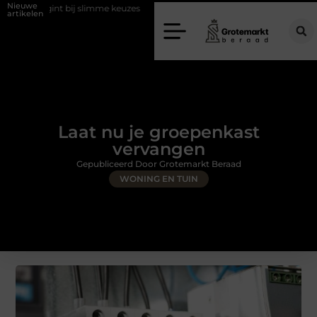
Nieuwe
ij slimme keuzes
Waarom kiezen voor een rijschool in Utrecht?
D
artikelen
Laat nu je groepenkast
vervangen
Gepubliceerd Door Grotemarkt Beraad
WONING EN TUIN