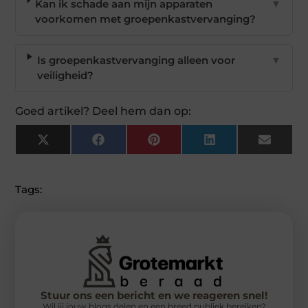
Kan ik schade aan mijn apparaten
▼
voorkomen met groepenkastvervanging?
Is groepenkastvervanging alleen voor
▼
veiligheid?
Goed artikel? Deel hem dan op:
X
Facebook
Pinterest
LinkedIn
Email
(Twitter)
Tags:
Stuur ons een bericht en we reageren snel!
Wil jij jouw blogs delen en een breed publiek bereiken?