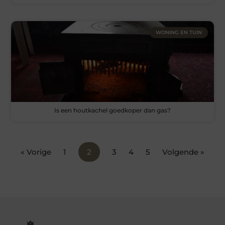
WONING EN TUIN
Is een houtkachel goedkoper dan gas?
« Vorige
1
2
3
4
5
Volgende »