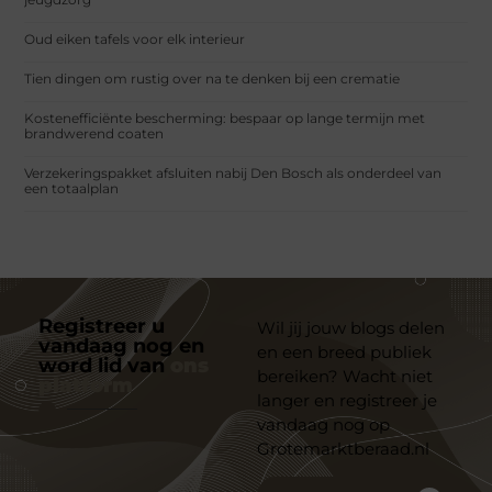
Oud eiken tafels voor elk interieur
Tien dingen om rustig over na te denken bij een crematie
Kostenefficiënte bescherming: bespaar op lange termijn met
brandwerend coaten
Verzekeringspakket afsluiten nabij Den Bosch als onderdeel van
een totaalplan
Registreer u
Wil jij jouw blogs delen
vandaag nog en
en een breed publiek
word lid van
ons
bereiken? Wacht niet
platform
langer en registreer je
vandaag nog op
Grotemarktberaad.nl