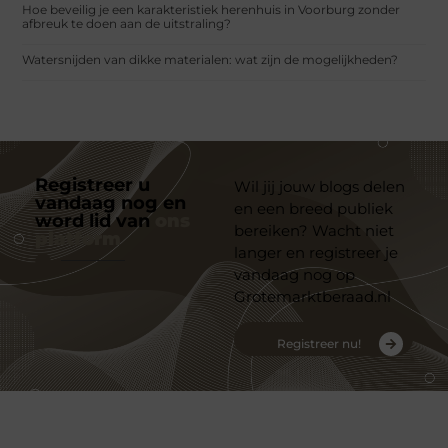
Hoe beveilig je een karakteristiek herenhuis in Voorburg zonder
afbreuk te doen aan de uitstraling?
Watersnijden van dikke materialen: wat zijn de mogelijkheden?
Registreer u
Wil jij jouw blogs delen
vandaag nog en
en een breed publiek
word lid van
ons
bereiken? Wacht niet
platform
langer en registreer je
vandaag nog op
Grotemarktberaad.nl
Registreer nu!