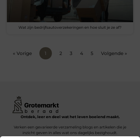
Wat zijn bedrijfsautoverzekeringen en hoe sluit je ze af?
« Vorige
1
2
3
4
5
Volgende »
Ontdek, leer en deel wat het leven boeiend maakt.
Verken een gevarieerde verzameling blogs en artikelen die je
inzicht geven in alles wat ons dagelijks bezighoudt.