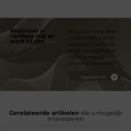
Registreer u
Wil jij jouw blogs delen
vandaag nog en
en een breed publiek
word lid van
ons
bereiken? Wacht niet
platform
langer en registreer je
vandaag nog op
Grotemarktberaad.nl
Registreer nu!
Gerelateerde artikelen
die u mogelijk
interesseren