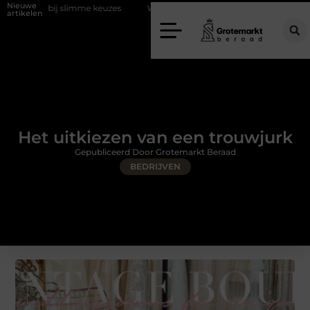
Nieuwe
limme keuzes
Waarom kiezen voor een rijschool in Utrecht?
Duur
artikelen
Het uitkiezen van een trouwjurk
Gepubliceerd Door Grotemarkt Beraad
BEDRIJVEN