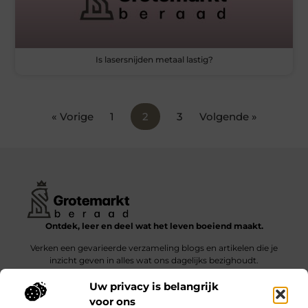
Is lasersnijden metaal lastig?
« Vorige
1
2
3
Volgende »
Ontdek, leer en deel wat het leven boeiend maakt.
Verken een gevarieerde verzameling blogs en artikelen die je
inzicht geven in alles wat ons dagelijks bezighoudt.
Uw privacy is belangrijk
Bericht categorie
voor ons