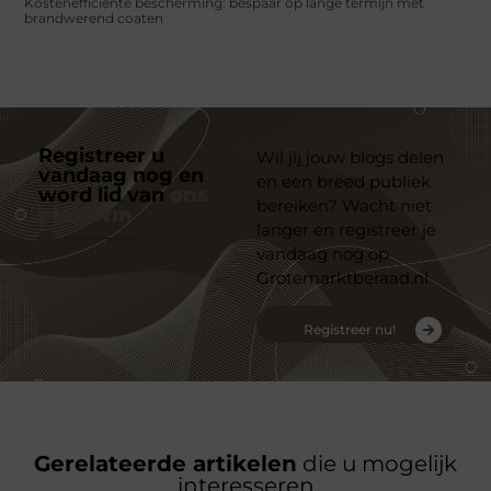
Kostenefficiënte bescherming: bespaar op lange termijn met
brandwerend coaten
Registreer u
Wil jij jouw blogs delen
vandaag nog en
en een breed publiek
word lid van
ons
bereiken? Wacht niet
platform
langer en registreer je
vandaag nog op
Grotemarktberaad.nl
Registreer nu!
Gerelateerde artikelen
die u mogelijk
interesseren