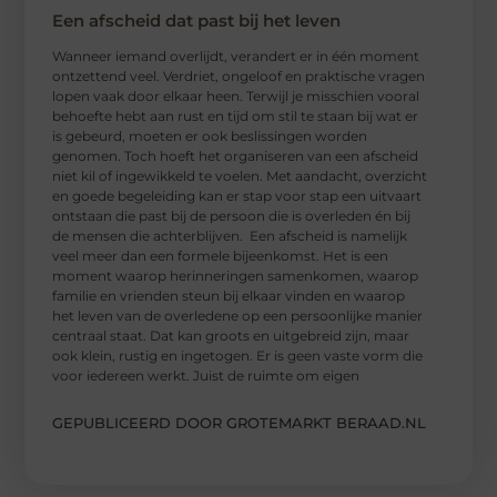
Een afscheid dat past bij het leven
Wanneer iemand overlijdt, verandert er in één moment
ontzettend veel. Verdriet, ongeloof en praktische vragen
lopen vaak door elkaar heen. Terwijl je misschien vooral
behoefte hebt aan rust en tijd om stil te staan bij wat er
is gebeurd, moeten er ook beslissingen worden
genomen. Toch hoeft het organiseren van een afscheid
niet kil of ingewikkeld te voelen. Met aandacht, overzicht
en goede begeleiding kan er stap voor stap een uitvaart
ontstaan die past bij de persoon die is overleden én bij
de mensen die achterblijven. Een afscheid is namelijk
veel meer dan een formele bijeenkomst. Het is een
moment waarop herinneringen samenkomen, waarop
familie en vrienden steun bij elkaar vinden en waarop
het leven van de overledene op een persoonlijke manier
centraal staat. Dat kan groots en uitgebreid zijn, maar
ook klein, rustig en ingetogen. Er is geen vaste vorm die
voor iedereen werkt. Juist de ruimte om eigen
GEPUBLICEERD DOOR GROTEMARKT BERAAD.NL