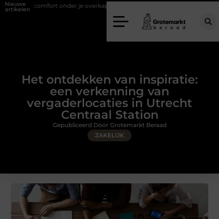
Nieuwe
ort onder je overkapping met een 4-rails glazenschuifwand
Een vera
artikelen
Het ontdekken van inspiratie:
een verkenning van
vergaderlocaties in Utrecht
Centraal Station
Gepubliceerd Door Grotemarkt Beraad
ZAKELIJK