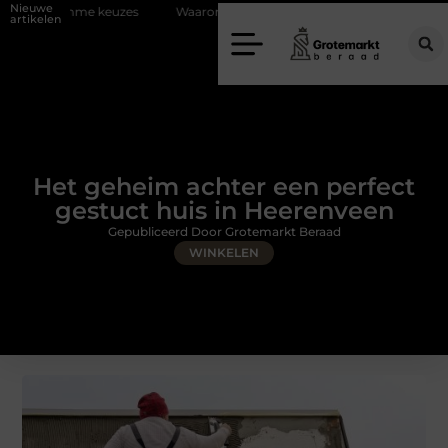
Nieuwe
zes
Waarom kiezen voor een rijschool in Utrecht?
Duurzaamheid
artikelen
Het geheim achter een perfect
gestuct huis in Heerenveen
Gepubliceerd Door Grotemarkt Beraad
WINKELEN