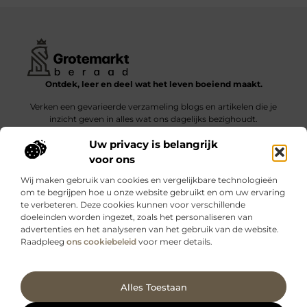
Ontdek, leer en deel wat het leven boeiend maakt.
Verken een gevarieerde verzameling blogs en artikelen die je
inzicht geven in alles wat ons dagelijks bezighoudt.
Uw privacy is belangrijk
Bericht categorie
voor ons
Wij maken gebruik van cookies en vergelijkbare technologieën
om te begrijpen hoe u onze website gebruikt en om uw ervaring
te verbeteren. Deze cookies kunnen voor verschillende
doeleinden worden ingezet, zoals het personaliseren van
Onze informatie
advertenties en het analyseren van het gebruik van de website.
Raadpleeg
ons cookiebeleid
voor meer details.
Kwalitatieve backlinks: wat zijn ze – en waarom maken ze verschil?
Verdien geld met je website: slimme strategieën voor blijvende inkomsten
Ga Naar Bo
Alles Toestaan
Website index
Cookiebeleid (EU)