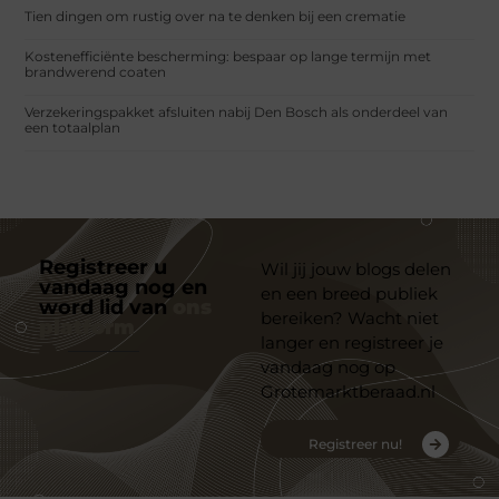
Tien dingen om rustig over na te denken bij een crematie
Kostenefficiënte bescherming: bespaar op lange termijn met
brandwerend coaten
Verzekeringspakket afsluiten nabij Den Bosch als onderdeel van
een totaalplan
Registreer u
Wil jij jouw blogs delen
vandaag nog en
en een breed publiek
word lid van
ons
bereiken? Wacht niet
platform
langer en registreer je
vandaag nog op
Grotemarktberaad.nl
Registreer nu!