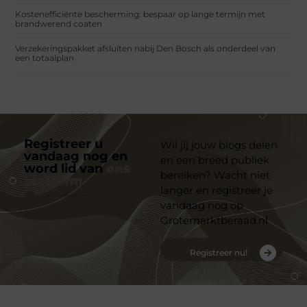
Kostenefficiënte bescherming: bespaar op lange termijn met
brandwerend coaten
Verzekeringspakket afsluiten nabij Den Bosch als onderdeel van
een totaalplan
Registreer u
Wil jij jouw blogs delen
vandaag nog en
en een breed publiek
word lid van
ons
bereiken? Wacht niet
platform
langer en registreer je
vandaag nog op
Grotemarktberaad.nl
Registreer nu!