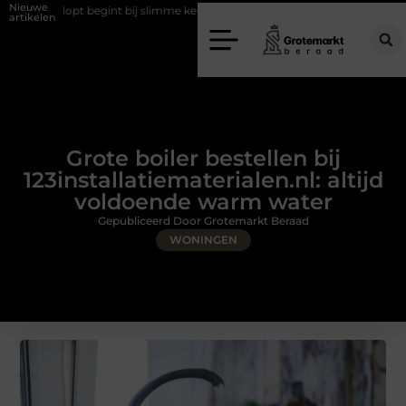
Nieuwe
lopt begint bij slimme keuzes
Waarom kiezen voor een rijschool in U
artikelen
Grote boiler bestellen bij
123installatiematerialen.nl: altijd
voldoende warm water
Gepubliceerd Door Grotemarkt Beraad
WONINGEN