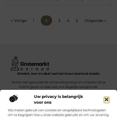
« Vorige
1
2
3
4
5
Volgende »
Ontdek, leer en deel wat het leven boeiend maakt.
Verken een gevarieerde verzameling blogs en artikelen die je
inzicht geven in alles wat ons dagelijks bezighoudt.
Uw privacy is belangrijk
Bericht categorie
voor ons
Wij maken gebruik van cookies en vergelijkbare technologieën
om te begrijpen hoe u onze website gebruikt en om uw ervaring