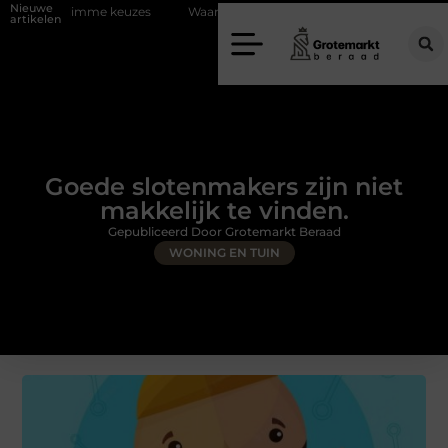
Nieuwe
euzes
Waarom kiezen voor een rijschool in Utrecht?
Duurzaamhei
artikelen
Goede slotenmakers zijn niet
makkelijk te vinden.
Gepubliceerd Door Grotemarkt Beraad
WONING EN TUIN