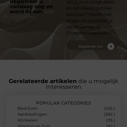
Registreer u
Wil jij jouw blogs delen
vandaag nog en
en een breed publiek
word lid van
ons
bereiken? Wacht niet
platform
langer en registreer je
vandaag nog op
Grotemarktberaad.nl
Registreer nu!
Gerelateerde artikelen
die u mogelijk
interesseren
POPULAR CATEGORIES
Bedrijven
(425 )
Aanbiedingen
(282 )
Winkelen
(115 )
Woning en Tuin
(82 )