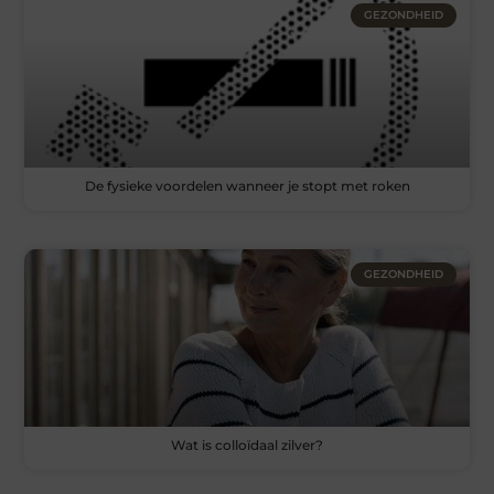
GEZONDHEID
De fysieke voordelen wanneer je stopt met roken
GEZONDHEID
Wat is colloïdaal zilver?