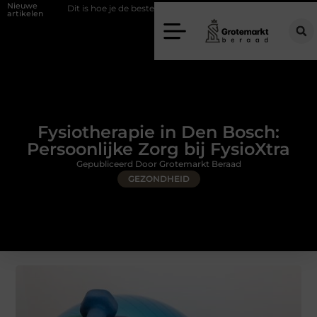
Nieuwe
Dit is hoe je de beste kapper in Arnhem kunt vinden
Elektrische auto 
artikelen
Fysiotherapie in Den Bosch:
Persoonlijke Zorg bij FysioXtra
Gepubliceerd Door Grotemarkt Beraad
GEZONDHEID