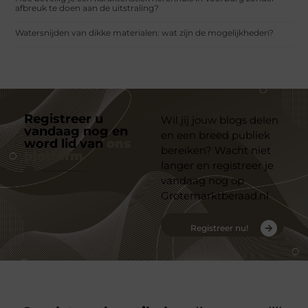
afbreuk te doen aan de uitstraling?
Watersnijden van dikke materialen: wat zijn de mogelijkheden?
Registreer u
Wil jij jouw blogs delen
vandaag nog en
en een breed publiek
word lid van
ons
bereiken? Wacht niet
platform
langer en registreer je
vandaag nog op
Grotemarktberaad.nl
Registreer nu!