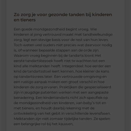
Zo zorg je voor gezonde tanden bij kinderen
en tieners
Een goede mondgezondheid begint vroeg. Wie
kinderen al jong vertrouwd maakt met tandheelkundige
zorg, legt een stevige basis voor de rest van hun leven.
Toch weten veel ouders niet precies wat daarvoor nodig
is, of wanneer bepaalde stappen aan de orde zijn.
Waarom vroeg beginnen bij de tandarts loont Het
eerste tandartsbezoek hoeft niet te wachten tot een
kind alle melktanden heeft. Integendeel: hoe eerder een
kind de tandartsstoel leert kennen, hoe kleiner de kans
op tandartsvrees later. Een vertrouwde omgeving en
een rustige aanpak maken een groot verschil in hoe
kinderen de zorg ervaren. Praktijken die gespecialiseerd
zijn in jeugdige patiënten werken met een aangepaste
benadering. Een kindertandarts richt zich specifiek op
de mondgezondheid van kinderen, van baby’s tot en
met tieners, en houdt daarbij rekening met de
ontwikkeling van het gebit in verschillende levensfasen.
Melktanden zijn niet zomaar tijdelijke tanden. Ze spelen
een belangrijke rol bij het kauwen,