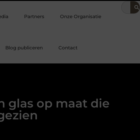
ssiek bureau combineren met andere stukken tot een harmonieus g
edia
Partners
Onze Organisatie
Blog publiceren
Contact
n glas op maat die
gezien