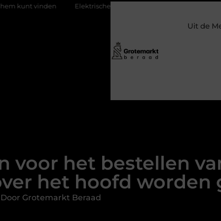
Elektrische auto laders: zo bepaal je welke jij nodig hebt
Kla
Uit de M
n voor het bestellen va
over het hoofd worden 
 Door Grotemarkt Beraad