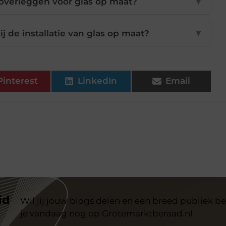
 overleggen voor glas op maat?
▼
 de installatie van glas op maat?
▼
Pinterest
LinkedIn
Email
id
Wil jij jouw blogs delen en een breed publiek be
je vandaag nog op Grotemarktberaad.nl