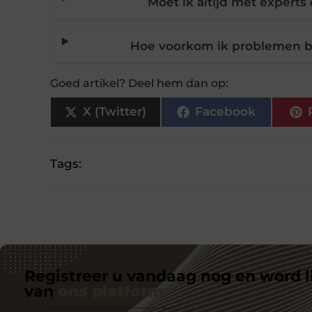
Moet ik altijd met experts
Hoe voorkom ik problemen bij
Goed artikel? Deel hem dan op:
X (Twitter)
Facebook
Tags:
Registreer u vandaag nog en word l
van
ons platform