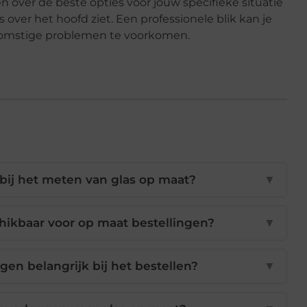
n over de beste opties voor jouw specifieke situatie
 over het hoofd ziet. Een professionele blik kan je
komstige problemen te voorkomen.
t bij het meten van glas op maat?
▼
chikbaar voor op maat bestellingen?
▼
en belangrijk bij het bestellen?
▼