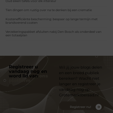
Oud eiken tafels voor elk interieur
Tien dingen om rustig over na te denken bij een crematie
Kostenefficiënte bescherming: bespaar op lange termijn met
brandwerend coaten
Verzekeringspakket afsluiten nabij Den Bosch als onderdeel van
een totaalplan
Registreer u
Wil jij jouw blogs delen
vandaag nog en
en een breed publiek
word lid van
ons
bereiken? Wacht niet
platform
langer en registreer je
vandaag nog op
Grotemarktberaad.nl
Registreer nu!