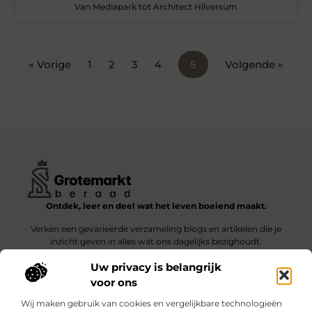
Van Mediapark tot Architect Hilversum
« Vorige
1
2
3
4
5
Volgende »
Ontdek, leer en deel wat het leven boeiend maakt.
Verken een gevarieerde verzameling blogs en artikelen die je
inzicht geven in alles wat ons dagelijks bezighoudt.
Uw privacy is belangrijk
Bericht categorie
voor ons
Wij maken gebruik van cookies en vergelijkbare technologieën