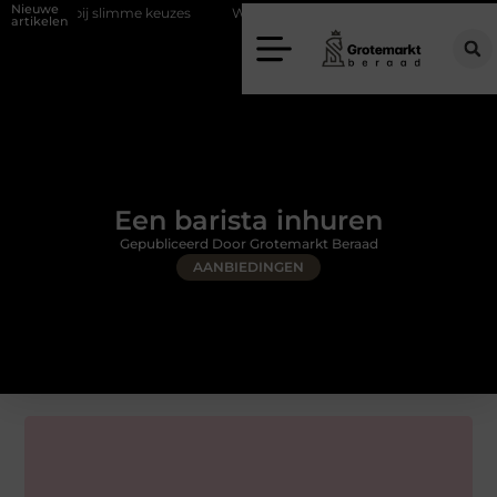
Nieuwe
slimme keuzes
Waarom kiezen voor een rijschool in Utrecht?
Duu
artikelen
Een barista inhuren
Gepubliceerd Door Grotemarkt Beraad
AANBIEDINGEN