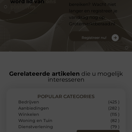
word lid van
ons
bereiken? Wacht niet
platform
langer en registreer je
vandaag nog op
Grotemarktberaad.nl
Registreer nu!
Gerelateerde artikelen
die u mogelijk
interesseren
POPULAR CATEGORIES
Bedrijven
(425 )
Aanbiedingen
(282 )
Winkelen
(115 )
Woning en Tuin
(82 )
Dienstverlening
(79 )