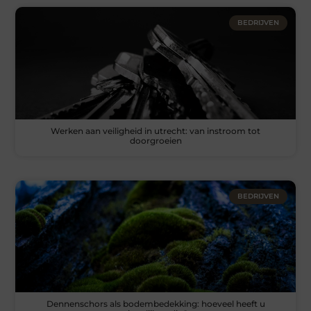
BEDRIJVEN
Werken aan veiligheid in utrecht: van instroom tot
doorgroeien
BEDRIJVEN
Dennenschors als bodembedekking: hoeveel heeft u