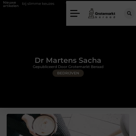
Nieuwe
mme keuzes
Waarom kiezen voor een rijschool in Utrecht?
Duurza
artikelen
Dr Martens Sacha
Gepubliceerd Door Grotemarkt Beraad
BEDRIJVEN