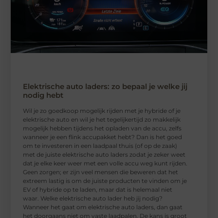
Elektrische auto laders: zo bepaal je welke jij
nodig hebt
Wil je zo goedkoop mogelijk rijden met je hybride of je
elektrische auto en wil je het tegelijkertijd zo makkelijk
mogelijk hebben tijdens het opladen van de accu, zelfs
wanneer je een flink accupakket hebt? Dan is het goed
om te investeren in een laadpaal thuis (of op de zaak)
met de juiste elektrische auto laders zodat je zeker weet
dat je elke keer weer met een volle accu weg kunt rijden.
Geen zorgen; er zijn veel mensen die beweren dat het
extreem lastig is om de juiste producten te vinden om je
EV of hybride op te laden, maar dat is helemaal niet
waar. Welke elektrische auto lader heb jij nodig?
Wanneer het gaat om elektrische auto laders, dan gaat
het doorgaans niet om vaste laadpalen. De kans is groot