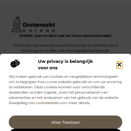
Ontdek, leer en deel wat het leven boeiend maakt.
Verken een gevarieerde verzameling blogs en artikelen die je
inzicht geven in alles wat ons dagelijks bezighoudt.
Uw privacy is belangrijk
Bericht categorie
voor ons
Wij maken gebruik van cookies en vergelijkbare technologieën
om te begrijpen hoe u onze website gebruikt en om uw ervaring
te verbeteren. Deze cookies kunnen voor verschillende
doeleinden worden ingezet, zoals het personaliseren van
Onze informatie
advertenties en het analyseren van het gebruik van de website.
Raadpleeg
ons cookiebeleid
voor meer details.
Kwalitatieve backlinks: wat zijn ze – en waarom maken ze verschil?
Verdien geld met je website: slimme strategieën voor blijvende inkomsten
Ga Naar Bo
Alles Toestaan
Website index
Cookiebeleid (EU)