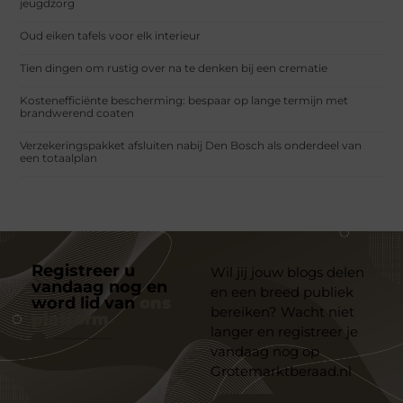
jeugdzorg
Oud eiken tafels voor elk interieur
Tien dingen om rustig over na te denken bij een crematie
Kostenefficiënte bescherming: bespaar op lange termijn met
brandwerend coaten
Verzekeringspakket afsluiten nabij Den Bosch als onderdeel van
een totaalplan
Registreer u
Wil jij jouw blogs delen
vandaag nog en
en een breed publiek
word lid van
ons
bereiken? Wacht niet
platform
langer en registreer je
vandaag nog op
Grotemarktberaad.nl