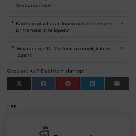
te voorkomen?
Kan ik in plaats van lopen ook fietsen om
▼
Dr Martens in te lopen?
Waarom zijn Dr Martens zo moeilijk in te
▼
lopen?
Goed artikel? Deel hem dan op:
X
Facebook
Pinterest
LinkedIn
Email
(Twitter)
Tags: