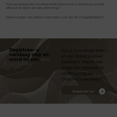
Hoe beveilig je een karakteristiek herenhuis in Voorburg zonder
afbreuk te doen aan de uitstraling?
Watersnijden van dikke materialen: wat zijn de mogelijkheden?
Registreer u
Wil jij jouw blogs delen
vandaag nog en
en een breed publiek
word lid van
ons
bereiken? Wacht niet
platform
langer en registreer je
vandaag nog op
Grotemarktberaad.nl
Registreer nu!