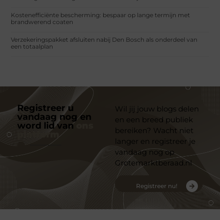
Kostenefficiënte bescherming: bespaar op lange termijn met
brandwerend coaten
Verzekeringspakket afsluiten nabij Den Bosch als onderdeel van
een totaalplan
Registreer u
Wil jij jouw blogs delen
vandaag nog en
en een breed publiek
word lid van
ons
bereiken? Wacht niet
platform
langer en registreer je
vandaag nog op
Grotemarktberaad.nl
Registreer nu!