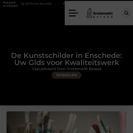
Nieuwe
me keuzes
Waarom kiezen voor een rijschool in Utrecht?
Duurzaa
artikelen
De Kunstschilder in Enschede:
Uw Gids voor Kwaliteitswerk
Gepubliceerd Door Grotemarkt Beraad
WINKELEN