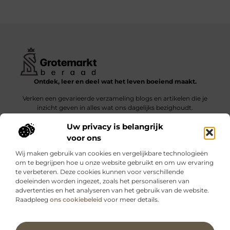
Ontdek, leer en deel wat het leven boeiend maakt.
Verken een gevarieerde verzameling blogs en artikelen die je
inzicht geven in alles wat ons dagelijks bezighoudt.
Uw privacy is belangrijk
Bericht categorie
voor ons
Wij maken gebruik van cookies en vergelijkbare technologieën
om te begrijpen hoe u onze website gebruikt en om uw ervaring
te verbeteren. Deze cookies kunnen voor verschillende
doeleinden worden ingezet, zoals het personaliseren van
Onze informatie
advertenties en het analyseren van het gebruik van de website.
Raadpleeg
ons cookiebeleid
voor meer details.
Kwalitatieve backlinks: wat zijn ze – en waarom maken ze verschil?
Verdien geld met je website: slimme strategieën voor blijvende inkomsten