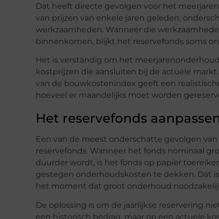
Dat heeft directe gevolgen voor het meerjaren
van prijzen van enkele jaren geleden, ondersc
werkzaamheden. Wanneer die werkzaamheden 
binnenkomen, blijkt het reservefonds soms o
Het is verstandig om het meerjarenonderhouds
kostprijzen die aansluiten bij de actuele mark
van de bouwkostenindex geeft een realistisch
hoeveel er maandelijks moet worden gereserv
Het reservefonds aanpassen 
Een van de meest onderschatte gevolgen van inf
reservefonds. Wanneer het fonds nominaal groe
duurder wordt, is het fonds op papier toereik
gestegen onderhoudskosten te dekken. Dat is
het moment dat groot onderhoud noodzakelijk
De oplossing is om de jaarlijkse reservering ni
een historisch bedrag, maar op een actuele ko