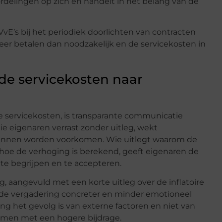
rdelingen op zich en handelt in het belang van de
VvE’s bij het periodiek doorlichten van contracten
meer betalen dan noodzakelijk en de servicekosten in
e servicekosten naar
de servicekosten, is transparante communicatie
ie eigenaren verrast zonder uitleg, wekt
kunnen worden voorkomen. Wie uitlegt waarom de
 hoe de verhoging is berekend, geeft eigenaren de
te begrijpen en te accepteren.
ng, aangevuld met een korte uitleg over de inflatoire
 de vergadering concreter en minder emotioneel
ing het gevolg is van externe factoren en niet van
emmen met een hogere bijdrage.