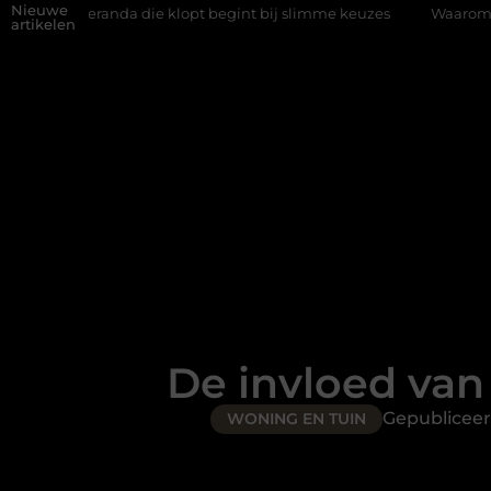
Nieuwe
a die klopt begint bij slimme keuzes
Waarom kiezen voor een ri
artikelen
De invloed van 
Gepublicee
WONING EN TUIN