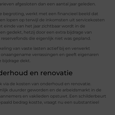
rieven afgesloten dan een aantal jaar geleden.
jkse begroting, werkt met een financieel beeld dat
sten lopen op terwijl de inkomsten uit servicekosten
het einde van het jaar zichtbaar wordt in de
n gedekt, hetzij door een extra bijdrage van
 reservefonds die eigenlijk niet was gepland.
ling van vaste lasten actief bij en verwerkt
omt onaangename verrassingen en geeft eigenaren
 bijdrage dekt.
nderhoud en renovatie
ok via de kosten van onderhoud en renovatie.
enlijk duurder geworden en de arbeidsmarkt in de
aannemers en vaklieden opstuwt. Een schilderbeurt
bepaald bedrag kostte, vraagt nu een substantieel