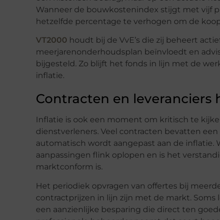
Wanneer de bouwkostenindex stijgt met vijf pr
hetzelfde percentage te verhogen om de koopk
VT2000
houdt bij de VvE’s die zij beheert acti
meerjarenonderhoudsplan beïnvloedt en advis
bijgesteld. Zo blijft het fonds in lijn met de 
inflatie.
Contracten en leveranciers he
Inflatie is ook een moment om kritisch te kijk
dienstverleners. Veel contracten bevatten een 
automatisch wordt aangepast aan de inflatie. 
aanpassingen flink oplopen en is het verstand
marktconform is.
Het periodiek opvragen van offertes bij meerde
contractprijzen in lijn zijn met de markt. Soms
een aanzienlijke besparing die direct ten goe