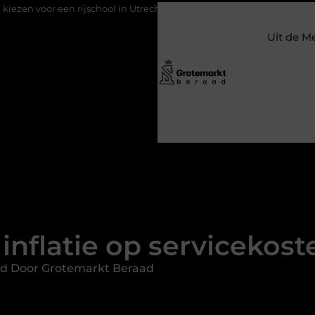
jschool in Utrecht?
Duurzaamheid verweven in de bedrijfsvoer
Uit de M
inflatie op servicekos
rd Door Grotemarkt Beraad