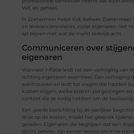
professionele beheerder neemt dat soort beoo
VvE als geheel.
In Zoetermeer helpt
VvE-beheer Zoetermeer
en leveranciersrelaties, zodat eigenaren niet 
lijn blijven met wat de markt redelijk acht.
Communiceren over stijgend
eigenaren
Wanneer inflatie leidt tot een verhoging van 
richting eigenaren essentieel. Een verhoging d
wantrouwen en leidt tot vragen die hadden 
kosten stijgen, welke posten zijn gestegen en
context die ze nodig hebben om de beslissing 
Een goede toelichting bij de jaarlijkse begroti
druk op de kosten, maakt het gesprek tijdens
geladen. Eigenaren die begrijpen dat een stijg
slecht beheer, zijn eerder bereid om in te st