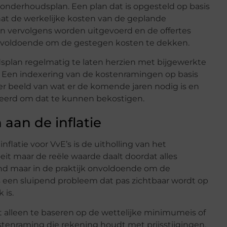
onderhoudsplan. Een plan dat is opgesteld op basis
hat de werkelijke kosten van de geplande
vervolgens worden uitgevoerd en de offertes
nvoldoende om de gestegen kosten te dekken.
plan regelmatig te laten herzien met bijgewerkte
t. Een indexering van de kostenramingen op basis
er beeld van wat er de komende jaren nodig is en
eerd om dat te kunnen bekostigen.
aan de inflatie
latie voor VvE’s is de uitholling van het
it maar de reële waarde daalt doordat alles
end maar in de praktijk onvoldoende om de
 een sluipend probleem dat pas zichtbaar wordt op
 is.
et alleen te baseren op de wettelijke minimumeis of
stenraming die rekening houdt met prijsstijgingen.