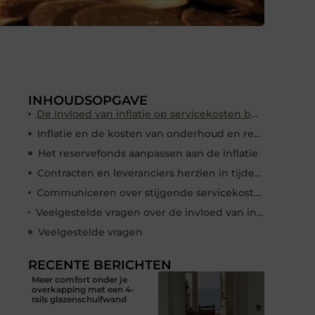
INHOUDSOPGAVE
De invloed van inflatie op servicekosten begint bij de vaste lasten
Inflatie en de kosten van onderhoud en renovatie
Het reservefonds aanpassen aan de inflatie
Contracten en leveranciers herzien in tijden van inflatie
Communiceren over stijgende servicekosten naar eigenaren
Veelgestelde vragen over de invloed van inflatie op servicekosten binnen VvE’s
Veelgestelde vragen
RECENTE BERICHTEN
Meer comfort onder je
overkapping met een 4-
rails glazenschuifwand