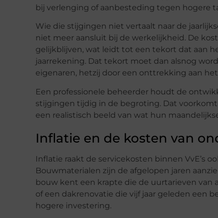
bij verlenging of aanbesteding tegen hogere ta
Wie die stijgingen niet vertaalt naar de jaarli
niet meer aansluit bij de werkelijkheid. De ko
gelijkblijven, wat leidt tot een tekort dat aan 
jaarrekening. Dat tekort moet dan alsnog worde
eigenaren, hetzij door een onttrekking aan het
Een professionele beheerder houdt de ontwikke
stijgingen tijdig in de begroting. Dat voork
een realistisch beeld van wat hun maandelijkse
Inflatie en de kosten van o
Inflatie raakt de servicekosten binnen VvE’s o
Bouwmaterialen zijn de afgelopen jaren aanzi
bouw kent een krapte die de uurtarieven van 
of een dakrenovatie die vijf jaar geleden een 
hogere investering.