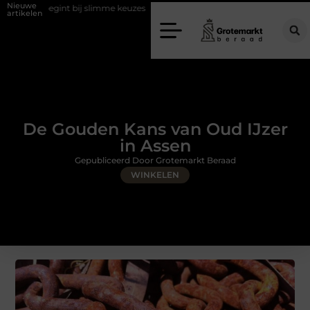
Nieuwe
limme keuzes
Waarom kiezen voor een rijschool in Utrecht?
Duur
artikelen
De Gouden Kans van Oud IJzer
in Assen
Gepubliceerd Door Grotemarkt Beraad
WINKELEN