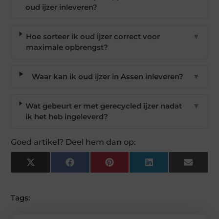
oud ijzer inleveren?
Hoe sorteer ik oud ijzer correct voor
▼
maximale opbrengst?
Waar kan ik oud ijzer in Assen inleveren?
▼
Wat gebeurt er met gerecycled ijzer nadat
▼
ik het heb ingeleverd?
Goed artikel? Deel hem dan op:
X
Facebook
Pinterest
LinkedIn
Email
(Twitter)
Tags: