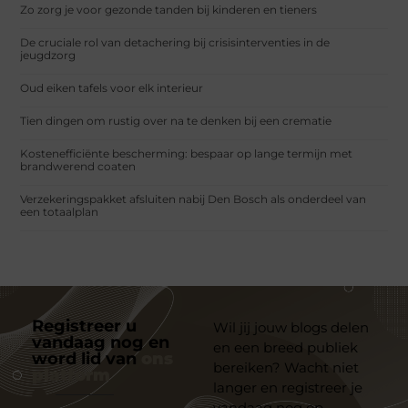
Zo zorg je voor gezonde tanden bij kinderen en tieners
De cruciale rol van detachering bij crisisinterventies in de
jeugdzorg
Oud eiken tafels voor elk interieur
Tien dingen om rustig over na te denken bij een crematie
Kostenefficiënte bescherming: bespaar op lange termijn met
brandwerend coaten
Verzekeringspakket afsluiten nabij Den Bosch als onderdeel van
een totaalplan
Registreer u
Wil jij jouw blogs delen
vandaag nog en
en een breed publiek
word lid van
ons
bereiken? Wacht niet
platform
langer en registreer je
vandaag nog op