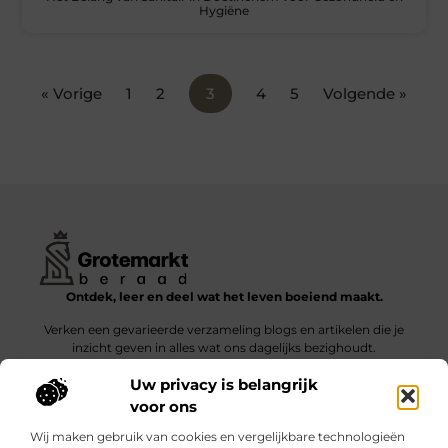
Hygiëne
« Vorige
1
2
3
4
5
Volgende »
Ontdek, leer en deel wat het leven boeiend maakt.
Verken een gevarieerde verzameling blogs en artikelen die je
inzicht geven in alles wat ons dagelijks bezighoudt.
Uw privacy is belangrijk
Bericht categorie
voor ons
Wij maken gebruik van cookies en vergelijkbare technologieën