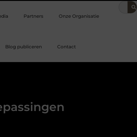
fsvoering
Dit is hoe je de beste kapper in Arnhem kunt vinden
edia
Partners
Onze Organisatie
Blog publiceren
Contact
oepassingen