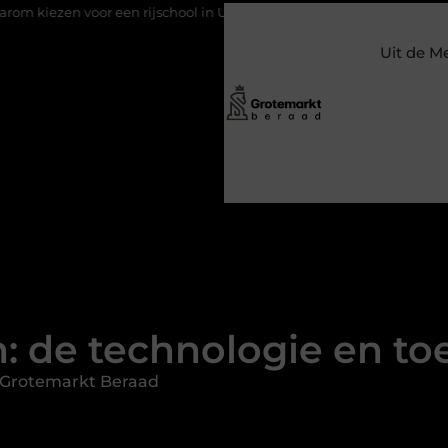
een rijschool in Utrecht?
Duurzaamheid verweven in de bedrij
Uit de M
: de technologie en t
 Grotemarkt Beraad