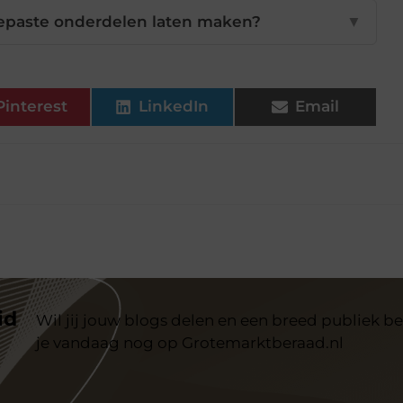
epaste onderdelen laten maken?
▼
Pinterest
LinkedIn
Email
id
Wil jij jouw blogs delen en een breed publiek be
je vandaag nog op Grotemarktberaad.nl