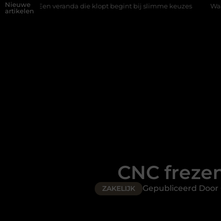
Nieuwe
veranda die klopt begint bij slimme keuzes
Waarom kiezen voor 
artikelen
CNC frezen
Gepubliceerd Door
ZAKELIJK