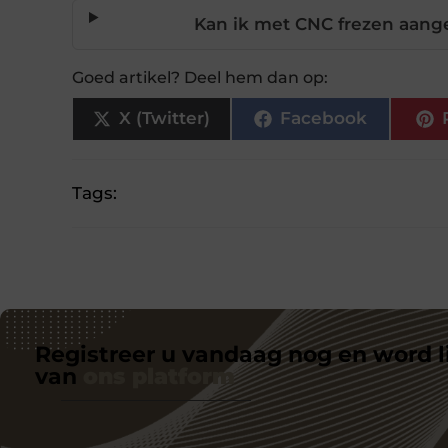
Kan ik met CNC frezen aang
Goed artikel? Deel hem dan op:
X (Twitter)
Facebook
Tags:
Registreer u vandaag nog en word l
van
ons platform