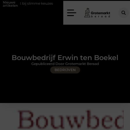
Nieuwe
slimme keuzes
Waarom kiezen voor een rijschool in Utrecht?
Duu
artikelen
Bouwbedrijf Erwin ten Boekel
Gepubliceerd Door Grotemarkt Beraad
BEDRIJVEN