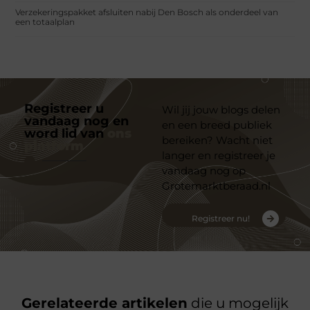
Verzekeringspakket afsluiten nabij Den Bosch als onderdeel van
een totaalplan
Registreer u
Wil jij jouw blogs delen
vandaag nog en
en een breed publiek
word lid van
ons
bereiken? Wacht niet
platform
langer en registreer je
vandaag nog op
Grotemarktberaad.nl
Registreer nu!
Gerelateerde artikelen
die u mogelijk