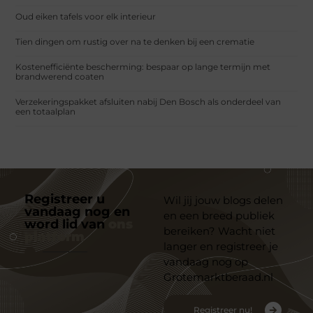
Oud eiken tafels voor elk interieur
Tien dingen om rustig over na te denken bij een crematie
Kostenefficiënte bescherming: bespaar op lange termijn met
brandwerend coaten
Verzekeringspakket afsluiten nabij Den Bosch als onderdeel van
een totaalplan
Registreer u
Wil jij jouw blogs delen
vandaag nog en
en een breed publiek
word lid van
ons
bereiken? Wacht niet
platform
langer en registreer je
vandaag nog op
Grotemarktberaad.nl
Registreer nu!