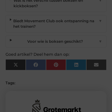
Wat is het verschil tussen boksen en
▼
kickboksen?
Biedt Movement Club ook ontspanning na
▼
het trainen?
Voor wie is boksen geschikt?
▼
Goed artikel? Deel hem dan op:
X
Facebook
Pinterest
LinkedIn
Email
(Twitter)
Tags: